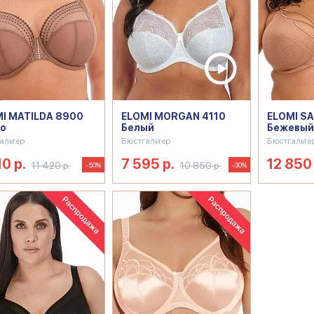
I MATILDA 8900
ELOMI MORGAN 4110
ELOMI SA
о
Белый
Бежевый
альтер
Бюстгальтер
Бюстгальте
10 р.
7 595 р.
12 850 
11 420 р.
10 850 р.
-50%
-30%