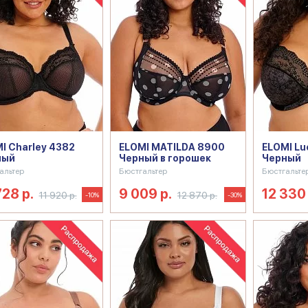
I Charley 4382
ELOMI MATILDA 8900
ELOMI Lu
ный
Черный в горошек
Черный
альтер
Бюстгальтер
Бюстгальте
728 р.
9 009 р.
12 330 
11 920 р.
12 870 р.
-10%
-30%