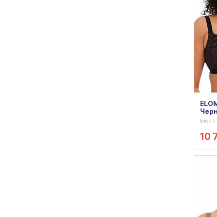
ELOM
Чер
Бюстг
10 