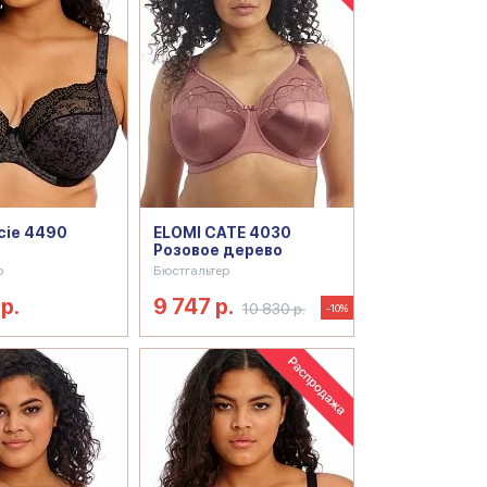
cie 4490
ELOMI CATE 4030
Розовое дерево
р
Бюстгальтер
р.
9 747 р.
10 830 р.
-10%