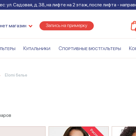
с: ул. Садовая, д.38, на лифте на 2 этаж, после лифта - напра
Запись на примерку
нет магазин
льтеры
Купальники
Спортивные бюстгальтеры
Ко
elomi белье
варов