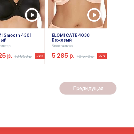
I Smooth 4301
ELOMI CATE 4030
ный
Бежевый
альтер
Бюстгальтер
25 р.
5 285 р.
10 850 р.
10 570 р.
-50%
-50%
Предыдущая