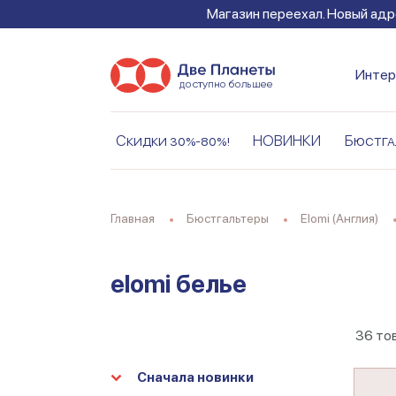
Магазин переехал. Новый адре
Интер
Скидки 30%-80%!
НОВИНКИ
Бюстга
Главная
Бюстгальтеры
Elomi (Англия)
elomi белье
36
то
Сначала новинки