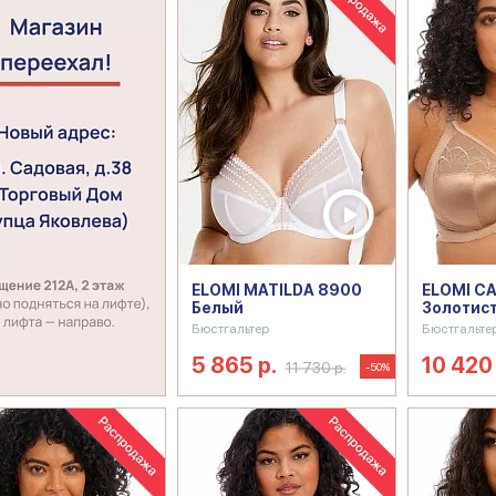
ELOMI MATILDA 8900
ELOMI C
Белый
Золотис
Бюстгальтер
Бюстгальте
5 865 р.
10 420 
11 730 р.
-50%