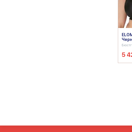
ELOM
Чер
Бюстг
5 4