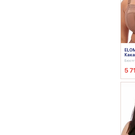
ELOM
Кака
Бюстг
5 7