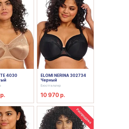
ATE 4030
ELOMI NERINA 302734
тый
Черный
р
Бюстгальтер
р.
10 970 р.