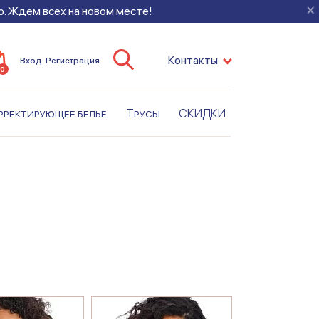
×
во. Ждем всех на новом месте!
Контакты
Вход
Регистрация
0
рректирующее белье
Трусы
СКИДКИ