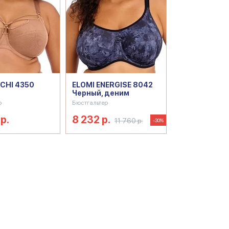
CHI 4350
ELOMI ENERGISE 8042
Черный, деним
р
Бюстгальтер
р.
8 232 р.
11 760 р.
-30%