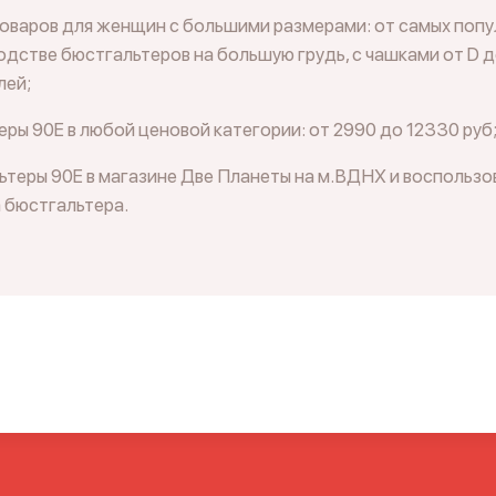
товаров для женщин с большими размерами: от самых попу
дстве бюстгальтеров на большую грудь, с чашками от D д
лей;
ры 90E в любой ценовой категории: от 2990 до 12330 руб
теры 90E в магазине Две Планеты на м.ВДНХ и воспользо
 бюстгальтера.