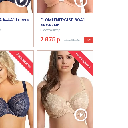
 K-441 Luisse
ELOMI ENERGISE 8041
Бежевый
р
Бюстгальтер
.
7 875 р.
11 250 р.
-30%