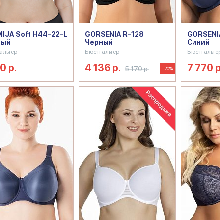
IJA Soft H44-22-L
GORSENIA R-128
GORSENIA
ный
Черный
Синий
альтер
Бюстгальтер
Бюстгальте
0 р.
4 136 р.
7 770 р
5 170 р.
-20%