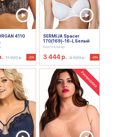
ORGAN 4110
SERMIJA Spacer
д
170(169)-16-L Белый
р
Бюстгальтер
р.
3 444 р.
11 920 р.
4 920 р.
-20%
-30%