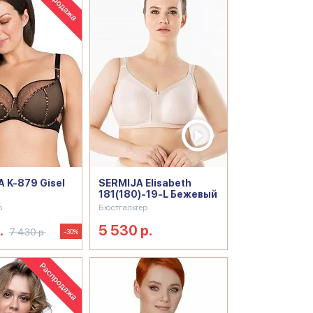
 K-879 Gisel
SERMIJA Elisabeth
181(180)-19-L Бежевый
р
Бюстгальтер
.
5 530 р.
7 430 р.
-30%