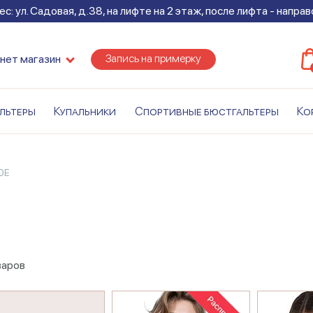
с: ул. Садовая, д.38, на лифте на 2 этаж, после лифта - напра
Запись на примерку
нет магазин
льтеры
Купальники
Спортивные бюстгальтеры
Ко
0E
варов