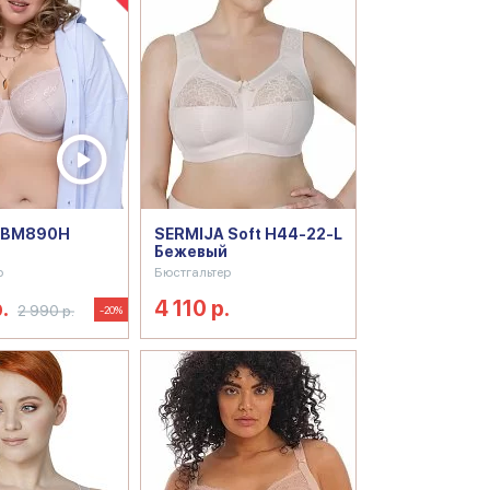
 BM890H
SERMIJA Soft H44-22-L
Бежевый
р
Бюстгальтер
.
4 110 р.
2 990 р.
-20%