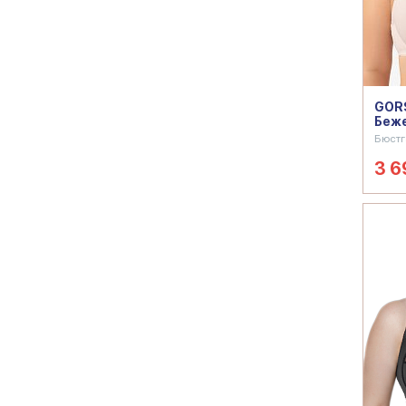
GORS
Беж
Бюстг
3 6