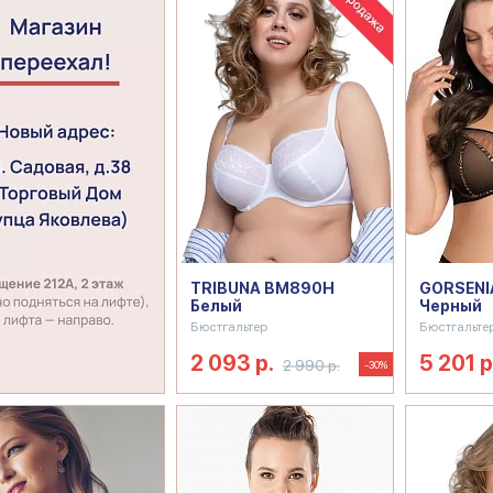
TRIBUNA BM890H
GORSENIA
Белый
Черный
Бюстгальтер
Бюстгальте
2 093 р.
5 201 р
2 990 р.
-30%