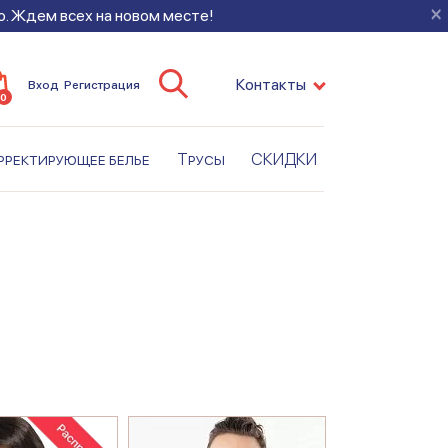
×
во. Ждем всех на новом месте!
Контакты
Вход
Регистрация
0
рректирующее белье
Трусы
СКИДКИ