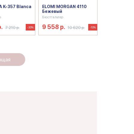
 K-357 Blanca
ELOMI MORGAN 4110
Бежевый
р
Бюстгальтер
.
9 558 р.
7 210 р.
10 620 р.
-30%
-10%
ющая