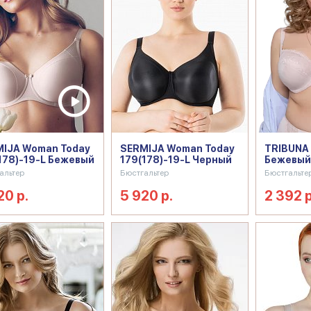
IJA Woman Today
SERMIJA Woman Today
TRIBUNA
178)-19-L Бежевый
179(178)-19-L Черный
Бежевый
альтер
Бюстгальтер
Бюстгальте
20 р.
5 920 р.
2 392 р