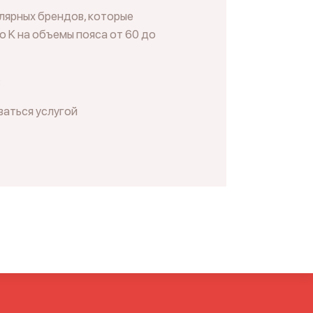
лярных брендов, которые
о K на объемы пояса от 60 до
;
ваться услугой