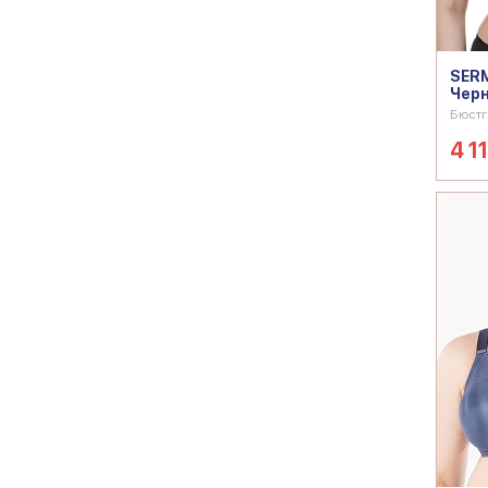
SERM
Чер
Бюстг
4 11