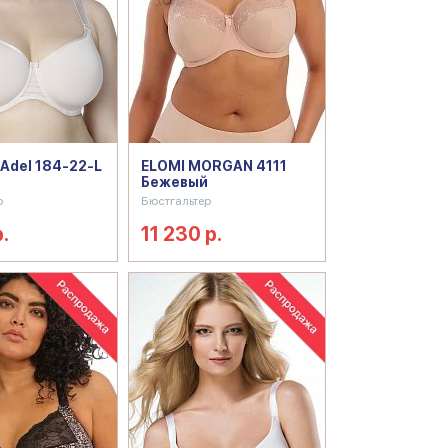
Adel 184-22-L
ELOMI MORGAN 4111
Бежевый
р
Бюстгальтер
.
11 230 р.