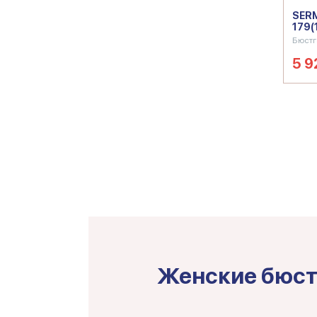
SERM
179(
Бюстг
5 9
Женские бюст