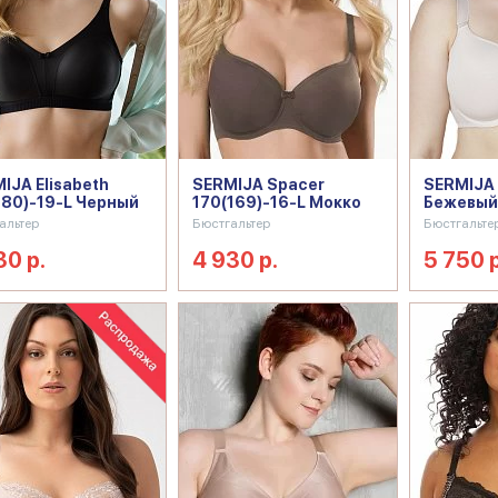
IJA Elisabeth
SERMIJA Spacer
SERMIJA 
180)-19-L Черный
170(169)-16-L Мокко
Бежевый
альтер
Бюстгальтер
Бюстгальте
30 р.
4 930 р.
5 750 р