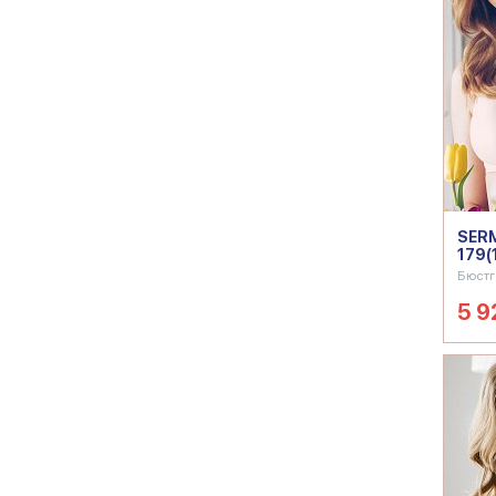
SERM
179(
Бюстг
5 9