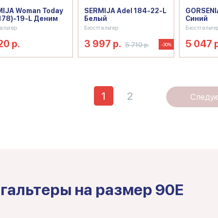
IJA Woman Today
SERMIJA Adel 184-22-L
GORSENIA
178)-19-L Деним
Белый
Синий
альтер
Бюстгальтер
Бюстгальте
20 р.
3 997 р.
5 047 р
5 710 р.
-30%
1
2
Следу
гальтеры на размер 90E