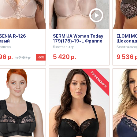
ENIA R-126
SERMIJA Woman Today
ELOMI M
евый
179(178)-19-L Фраппе
Шокола
альтер
Бюстгальтер
Бюстгальте
96 р.
5 420 р.
9 536 
5 280 р.
-30%