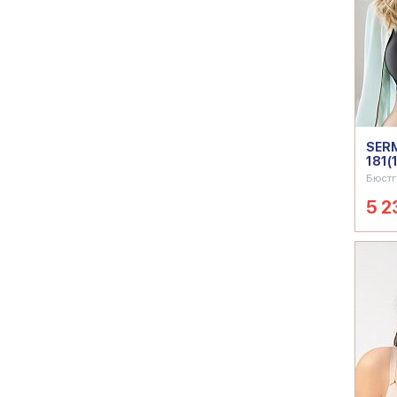
SERM
181(
Бюстг
5 2