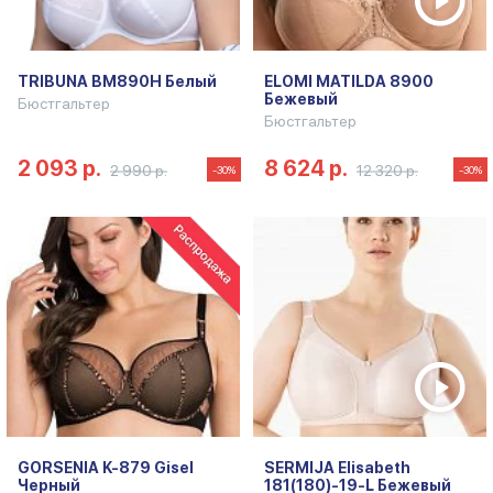
TRIBUNA BM890H Белый
ELOMI MATILDA 8900
Бежевый
Бюстгальтер
Бюстгальтер
2 093 р.
8 624 р.
2 990 р.
12 320 р.
-30%
-30%
GORSENIA K-879 Gisel
SERMIJA Elisabeth
Черный
181(180)-19-L Бежевый