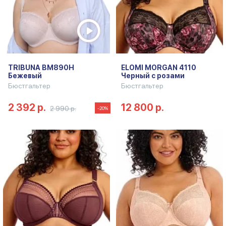
TRIBUNA BM890H
ELOMI MORGAN 4110
Бежевый
Черный с розами
Бюстгальтер
Бюстгальтер
2 392 р.
12 800 р.
2 990 р.
-20%