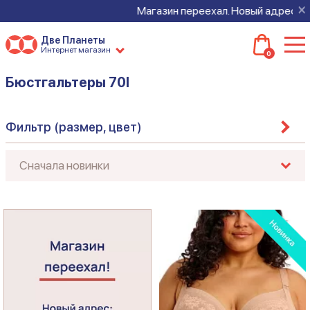
×
Магазин переехал. Новый адрес: ул. Садовая, д.3
Две Планеты
Интернет магазин
0
Бюстгальтеры 70I
Фильтр (размер, цвет)