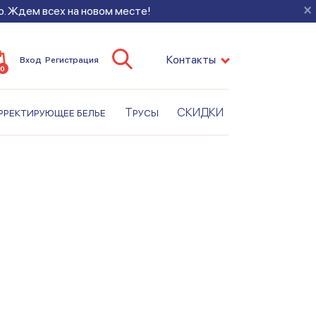
×
во. Ждем всех на новом месте!
Контакты
Вход
Регистрация
0
рректирующее белье
Трусы
СКИДКИ