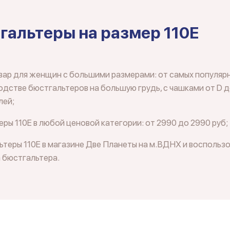
гальтеры на размер 110E
вар для женщин с большими размерами: от самых популяр
дстве бюстгальтеров на большую грудь, с чашками от D д
лей;
ры 110E в любой ценовой категории: от 2990 до 2990 руб;
теры 110E в магазине Две Планеты на м.ВДНХ и воспользо
 бюстгальтера.