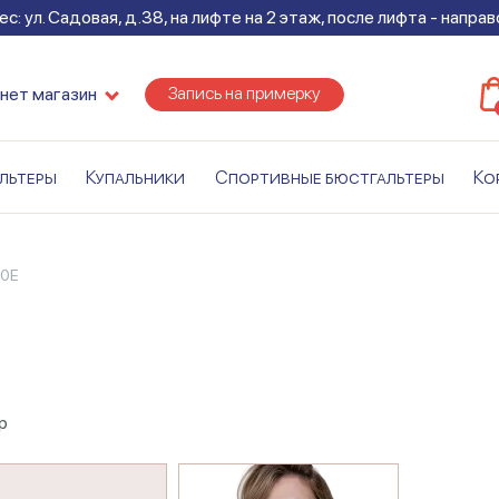
с: ул. Садовая, д.38, на лифте на 2 этаж, после лифта - напра
Запись на примерку
нет магазин
льтеры
Купальники
Спортивные бюстгальтеры
Ко
10E
р