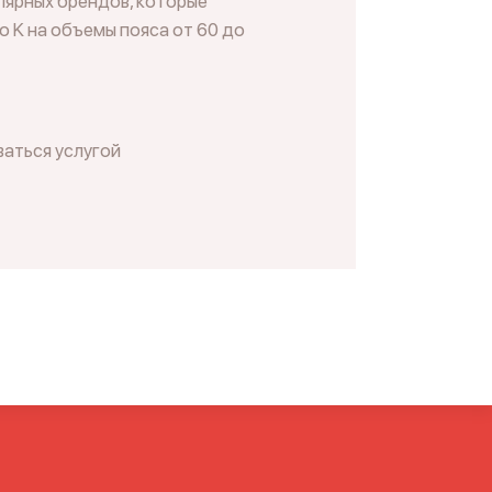
лярных брендов, которые
о K на объемы пояса от 60 до
ваться услугой