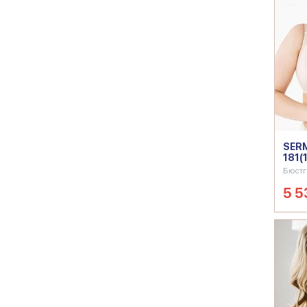
SERM
181(
Бюстг
5 5