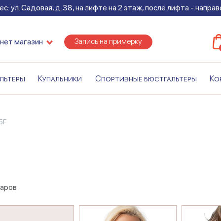
с: ул. Садовая, д.38, на лифте на 2 этаж, после лифта - напра
Запись на примерку
нет магазин
льтеры
Купальники
Спортивные бюстгальтеры
Ко
5F
аров