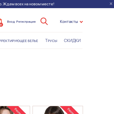
×
во. Ждем всех на новом месте!
Контакты
Вход
Регистрация
0
рректирующее белье
Трусы
СКИДКИ