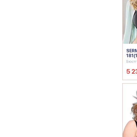
SERM
181(
Бюстг
5 2