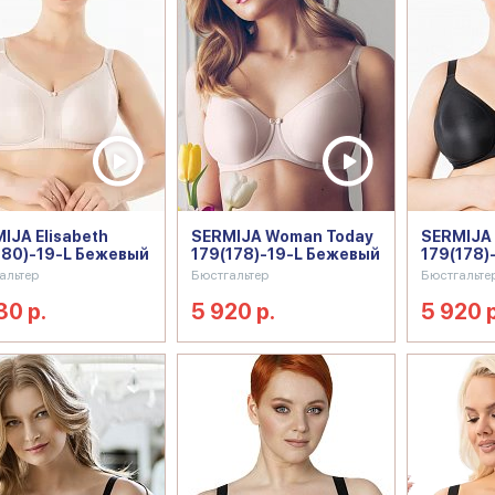
IJA Elisabeth
SERMIJA Woman Today
SERMIJA
180)-19-L Бежевый
179(178)-19-L Бежевый
179(178)
альтер
Бюстгальтер
Бюстгальте
30 р.
5 920 р.
5 920 р