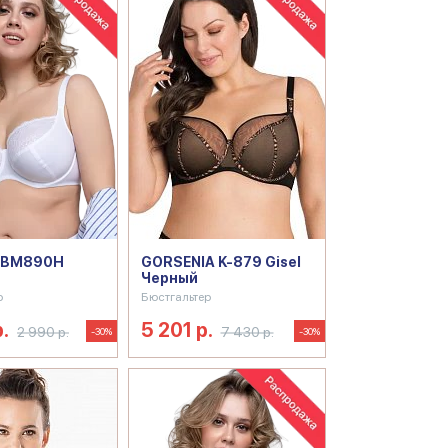
 BM890H
GORSENIA K-879 Gisel
Черный
р
Бюстгальтер
.
5 201 р.
2 990 р.
7 430 р.
-30%
-30%