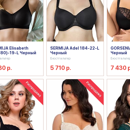
IJA Elisabeth
SERMIJA Adel 184-22-L
GORSENI
180)-19-L Черный
Черный
Черный
альтер
Бюстгальтер
Бюстгальте
30 р.
5 710 р.
7 430 р