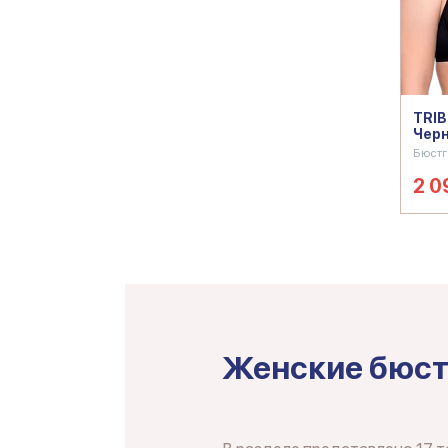
TRI
Чер
Бюстг
2 0
Женские бюст