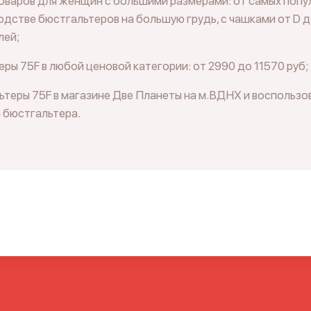
оваров для женщин с большими размерами: от самых попу
дстве бюстгальтеров на большую грудь, с чашками от D д
лей;
ры 75F в любой ценовой категории: от 2990 до 11570 руб;
теры 75F в магазине Две Планеты на м.ВДНХ и воспользо
 бюстгальтера.