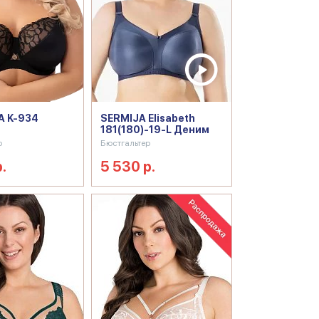
A K-934
SERMIJA Elisabeth
181(180)-19-L Деним
р
Бюстгальтер
.
5 530 р.