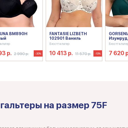
BUNA BM890H
FANTASIE LIZBETH
GORSENIA
ный
102901 Ваниль
Изумруд
альтер
Бюстгальтер
Бюстгальте
93 р.
10 413 р.
7 620 р
2 990 р.
11 570 р.
-30%
-10%
гальтеры на размер 75F