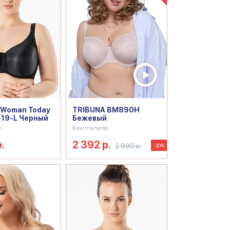
 Woman Today
TRIBUNA BM890H
-19-L Черный
Бежевый
р
Бюстгальтер
.
2 392 р.
2 990 р.
-20%