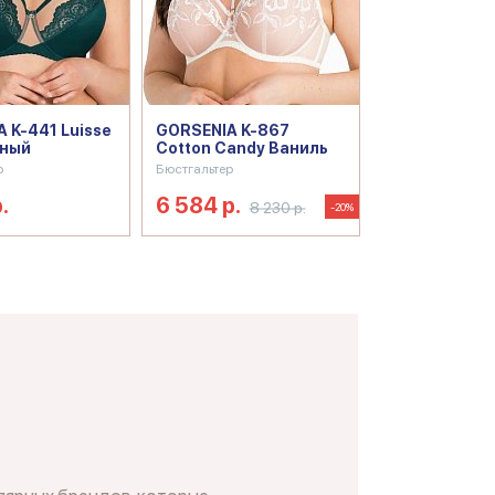
 K-441 Luisse
GORSENIA K-867
ный
Cotton Candy Ваниль
р
Бюстгальтер
.
6 584 р.
8 230 р.
-20%