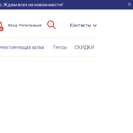
×
во. Ждем всех на новом месте!
Контакты
Вход
Регистрация
0
рректирующее белье
Трусы
СКИДКИ