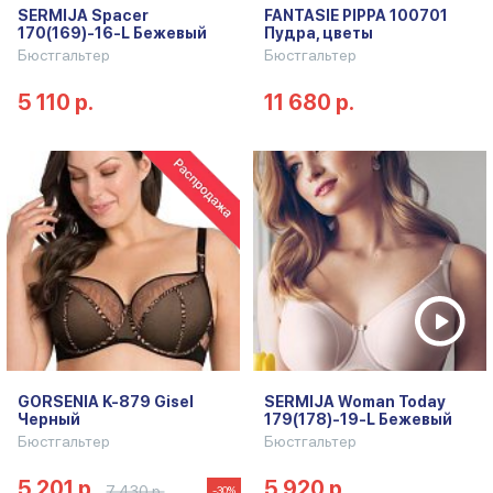
SERMIJA Spacer
FANTASIE PIPPA 100701
170(169)-16-L Бежевый
Пудра, цветы
Бюстгальтер
Бюстгальтер
5 110 р.
11 680 р.
GORSENIA K-879 Gisel
SERMIJA Woman Today
Черный
179(178)-19-L Бежевый
Бюстгальтер
Бюстгальтер
5 201 р.
5 920 р.
7 430 р.
-30%