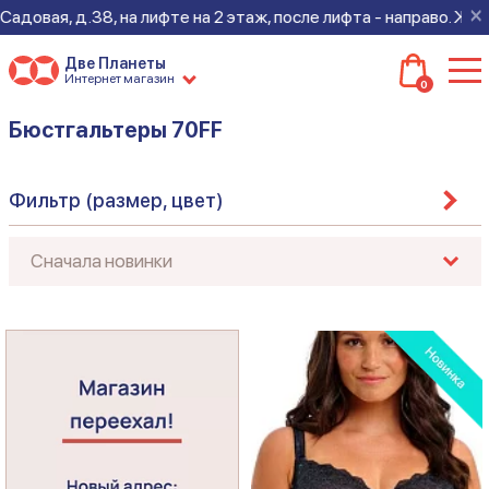
×
38, на лифте на 2 этаж, после лифта - направо. Ждем всех на н
Две Планеты
Интернет магазин
0
Бюстгальтеры 70FF
Фильтр (размер, цвет)