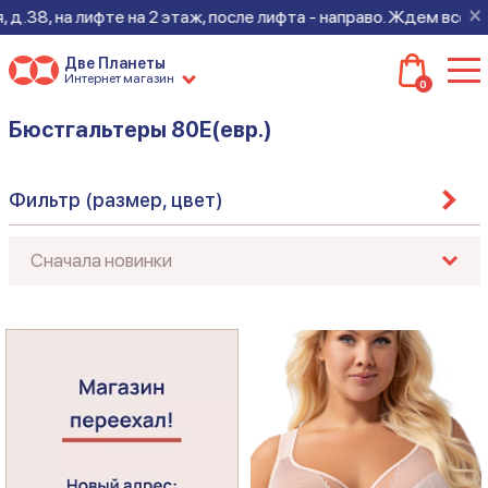
×
.38, на лифте на 2 этаж, после лифта - направо. Ждем всех на 
Две Планеты
Интернет магазин
0
Бюстгальтеры 80E(евр.)
Фильтр (размер, цвет)