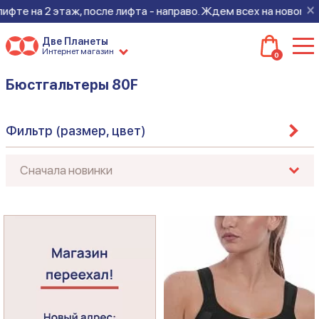
×
таж, после лифта - направо. Ждем всех на новом месте!
Две Планеты
Интернет магазин
0
Бюстгальтеры 80F
Фильтр (размер, цвет)