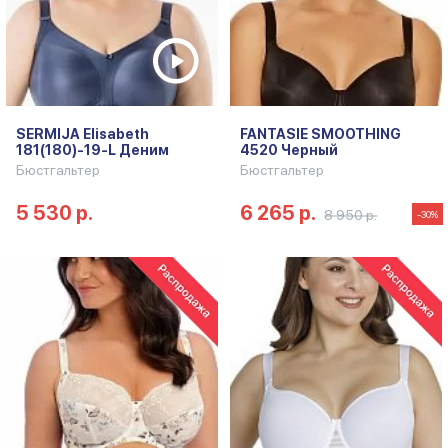
SERMIJA Elisabeth
FANTASIE SMOOTHING
181(180)-19-L Деним
4520 Черный
Бюстгальтер
Бюстгальтер
5 530 р.
6 265 р.
8 950 р.
-30%