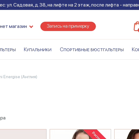
с: ул. Садовая, д.38, на лифте на 2 этаж, после лифта - напра
Запись на примерку
нет магазин
льтеры
Купальники
Спортивные бюстгальтеры
Ко
omi Energise (Англия)
ара