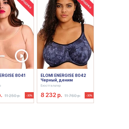
ERGISE 8041
ELOMI ENERGISE 8042
Черный, деним
р
Бюстгальтер
.
8 232 р.
11 250 р.
11 760 р.
-30%
-30%