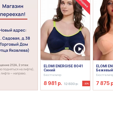
ELOMI ENERGISE 8041
ELOMI EN
Синий
Бежевый
Бюстгальтер
Бюстгальте
8 981 р.
7 875 р
12 830 р.
-30%