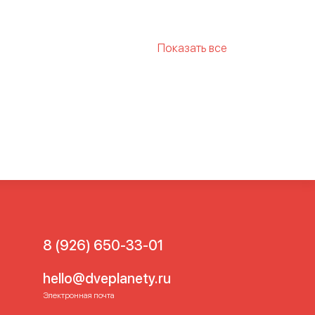
Показать все
р для спорта
Бюстгальтер
льшого размера
Бюстгальтер
Бюстгальтеры для спорта
й спортом
Лиф спортивный
бюстгальтер
Спорт
ы больших размеров
ртивные бюсты больших
еров
Спортивные фитнес
Спортивный бюстгальтер
альтер для большой груди
льтер для фитнеса
8 (926) 650-33-01
льтер с чашечками
р
hello@dveplanety.ru
Электронная почта