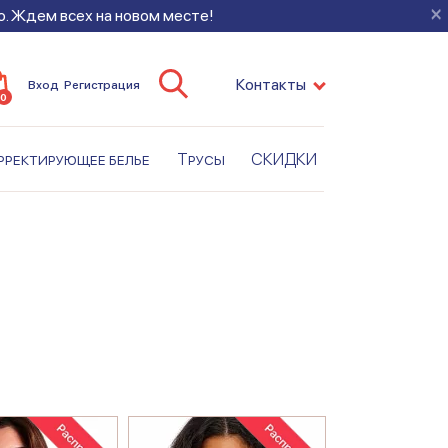
×
во. Ждем всех на новом месте!
Контакты
Вход
Регистрация
0
рректирующее белье
Трусы
СКИДКИ