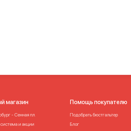
ьшого размера
Бюстгальтер для занятий спортом
Бюстгальте
для спорта и фитнеса
Бюстгальтер для спорта и фитнеса бо
ортом
Бюстгальтеры для занятий спортом больших размеров
ля спорта
Женский спортивный бюстгальтер
Лиф для заняти
ерживающий лиф для спорта
Поддерживающий спортивный 
меров
Спортивные бра для женщин
Спортивные бюстгальтер
енью поддержки
Спортивные бюстгальтеры с застежкой
Спо
еры
Спортивные лифчики
Спортивные лифчики больших разм
льших размеров
Спортивный бюстгальтер большого размера
ртивный бюстгальтер для большого бюста
Спортивный бюстг
том
Спортивный бюстгальтер для спорта
Спортивный бюстга
ый магазин
Помощь покупателю
Спортивный бюстгальтер с поддержкой
Спортивный бюстга
вный лифчик большого размера
Спортивный топ бюстгальте
бург - Сенная пл.
Подобрать бюстгальтер
 система и акции
Блог