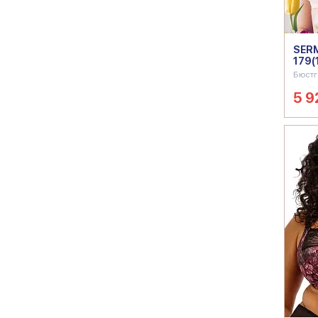
SERM
179(
Бюстг
5 9