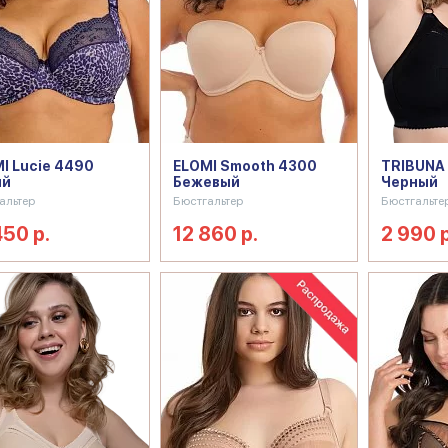
I Lucie 4490
ELOMI Smooth 4300
TRIBUNA
ий
Бежевый
Черный
альтер
Бюстгальтер
Бюстгальте
450 р.
12 860 р.
2 990 р