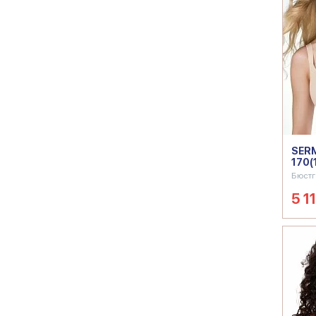
SERM
170(
Бюстг
5 11