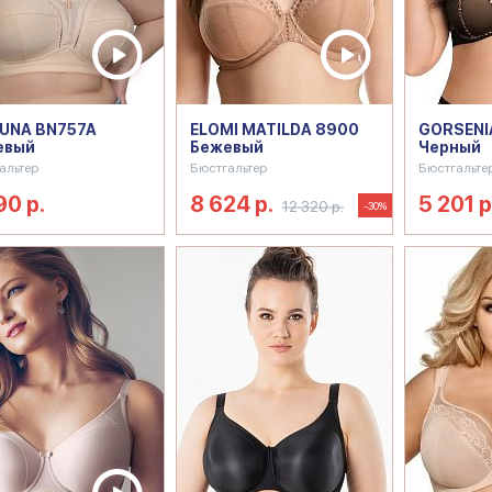
UNA BN757A
ELOMI MATILDA 8900
GORSENIA
евый
Бежевый
Черный
альтер
Бюстгальтер
Бюстгальте
90 р.
8 624 р.
5 201 р
12 320 р.
-30%