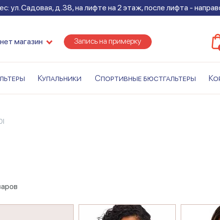
с: ул. Садовая, д.38, на лифте на 2 этаж, после лифта - напра
Запись на примерку
нет магазин
льтеры
Купальники
Спортивные бюстгальтеры
Ко
0I
варов