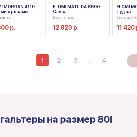
I MORGAN 4110
ELOMI MATILDA 8900
ELOMI M
ый с розами
Слива
Пудра
альтер
Бюстгальтер
Бюстгальте
800 р.
12 820 р.
11 420 
1
2
3
4
...
гальтеры на размер 80I