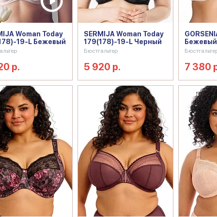
IJA Woman Today
SERMIJA Woman Today
GORSENIA
178)-19-L Бежевый
179(178)-19-L Черный
Бежевый
альтер
Бюстгальтер
Бюстгальте
20 р.
5 920 р.
7 380 р