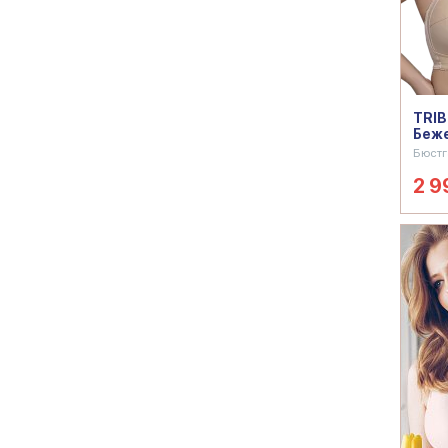
TRIB
Беж
Бюстг
2 9