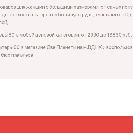
товаров для женщин с большими размерами: от самых попу
дстве бюстгальтеров на большую грудь, с чашками от D д
лей;
ры 80I в любой ценовой категории: от 2990 до 13830 руб;
теры 80I в магазине Две Планеты на м.ВДНХ и воспользов
 бюстгальтера.