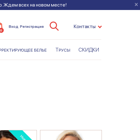
×
во. Ждем всех на новом месте!
Контакты
Вход
Регистрация
0
рректирующее белье
Трусы
СКИДКИ