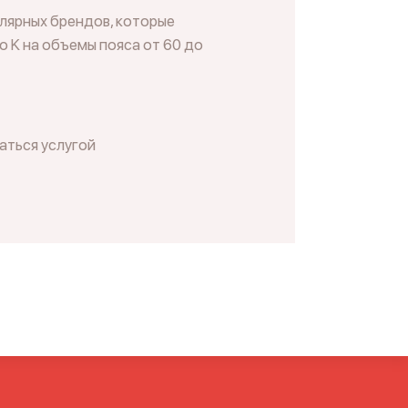
лярных брендов, которые
о K на объемы пояса от 60 до
аться услугой