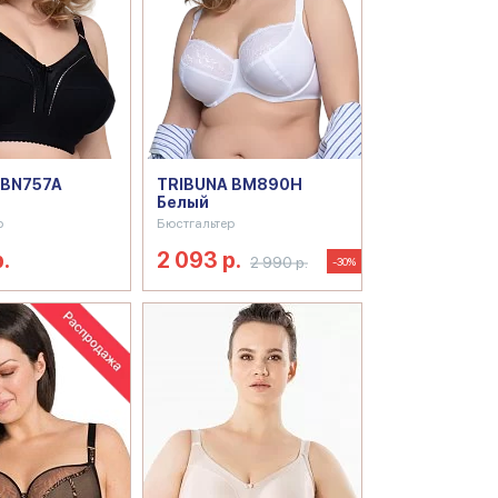
 BN757A
TRIBUNA BM890H
Белый
р
Бюстгальтер
.
2 093 р.
2 990 р.
-30%