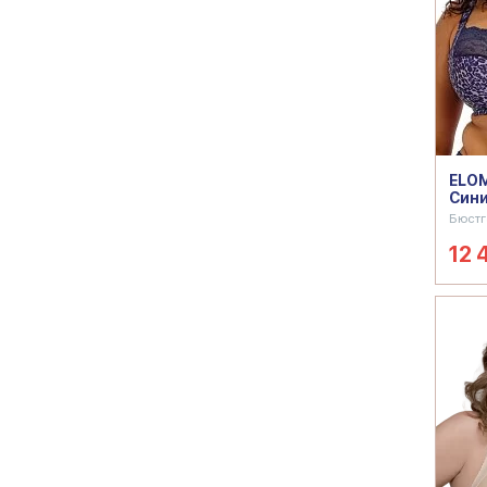
ELOM
Син
Бюстг
12 