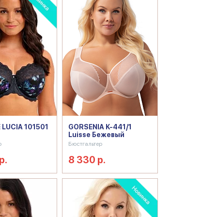
 LUCIA 101501
GORSENIA K-441/1
Luisse Бежевый
р
Бюстгальтер
р.
8 330 р.