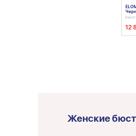
ELOM
Черн
Бюстг
12 
Женские бюст