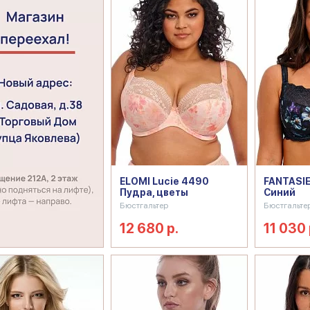
ELOMI Lucie 4490
FANTASIE
Пудра, цветы
Синий
Бюстгальтер
Бюстгальте
12 680 р.
11 030 