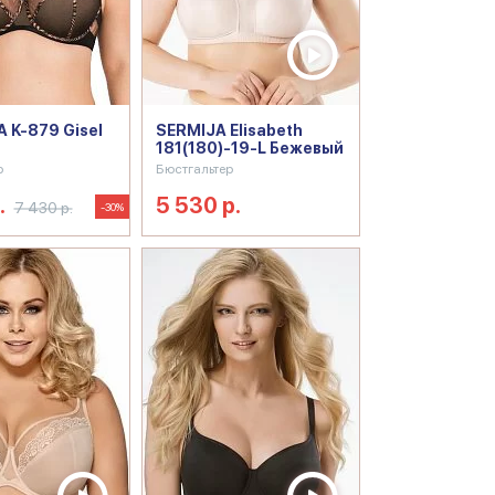
 K-879 Gisel
SERMIJA Elisabeth
181(180)-19-L Бежевый
р
Бюстгальтер
.
5 530 р.
7 430 р.
-30%