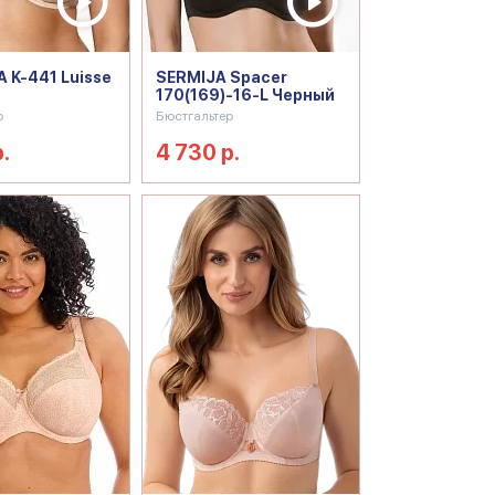
 K-441 Luisse
SERMIJA Spacer
170(169)-16-L Черный
р
Бюстгальтер
.
4 730 р.