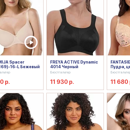
IJA Spacer
FREYA ACTIVE Dynamic
FANTASIE
169)-16-L Бежевый
4014 Черный
Пудра, ц
альтер
Бюстгальтер
Бюстгальте
0 р.
11 930 р.
11 680 