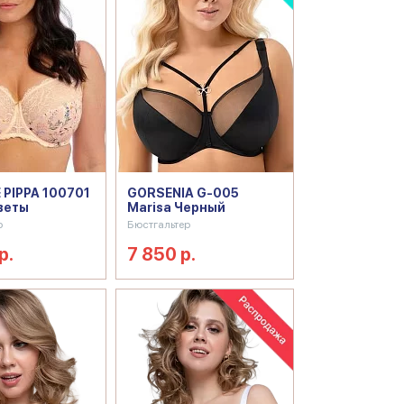
 PIPPA 100701
GORSENIA G-005
веты
Marisa Черный
р
Бюстгальтер
р.
7 850 р.