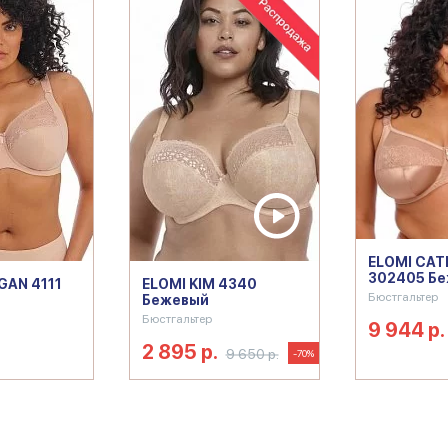
ELOMI CAT
302405 Б
GAN 4111
ELOMI KIM 4340
Бюстгальтер
Бежевый
Бюстгальтер
9 944 р.
2 895 р.
9 650 р.
-70%