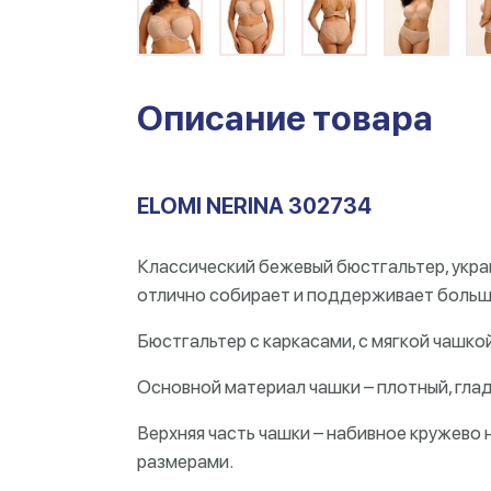
Описание товара
ELOMI NERINA 302734
Классический бежевый бюстгальтер, укра
отлично собирает и поддерживает большу
Бюстгальтер с каркасами, с мягкой чашкой
Основной материал чашки – плотный, глад
Верхняя часть чашки – набивное кружево н
размерами.