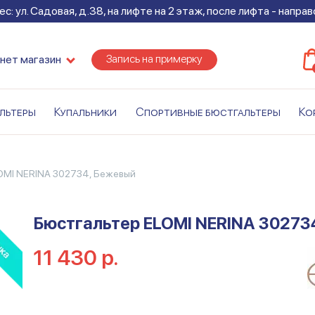
с: ул. Садовая, д.38, на лифте на 2 этаж, после лифта - напра
Запись на примерку
нет магазин
льтеры
Купальники
Спортивные бюстгальтеры
Ко
LOMI NERINA 302734, Бежевый
Бюстгальтер ELOMI NERINA 30273
11 430 р.