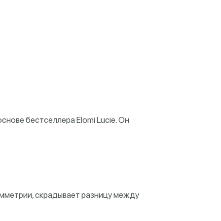
нове бестселлера Elomi Lucie. Он
асимметрии, скрадывает разницу между