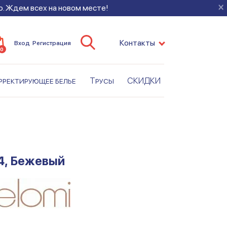
×
во. Ждем всех на новом месте!
Контакты
Вход
Регистрация
0
рректирующее белье
Трусы
СКИДКИ
4, Бежевый