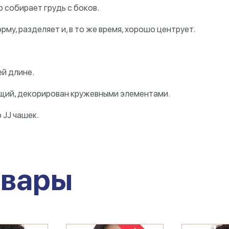
 собирает грудь с боков.
рму, разделяет и, в то же время, хорошо центрует.
ей длине.
ющий, декорирован кружевными элементами.
 JJ чашек.
овары