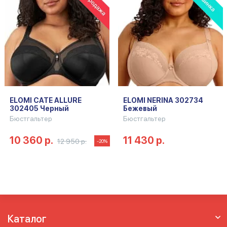
ELOMI CATE ALLURE
ELOMI NERINA 302734
302405 Черный
Бежевый
Бюстгальтер
Бюстгальтер
10 360 р.
11 430 р.
12 950 р.
-20%
Каталог