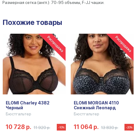
Размерная сетка (англ.): 70-95 объемы, F-JJ чашки.
Похожие товары
ELOMI Charley 4382
ELOMI MORGAN 4110
Черный
Снежный Леопард
Бюстгальтер
Бюстгальтер
10 728 р.
11 064 р.
11 920 р.
13 830 р.
-10%
-20%