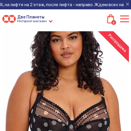
×
 лифте на 2 этаж, после лифта - направо. Ждем всех на новом 
Две Планеты
Интернет магазин
0