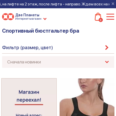
×
а лифте на 2 этаж, после лифта - направо. Ждем всех на новом
Две Планеты
Интернет магазин
0
Спортивный бюстгальтер бра
Фильтр (размер, цвет)