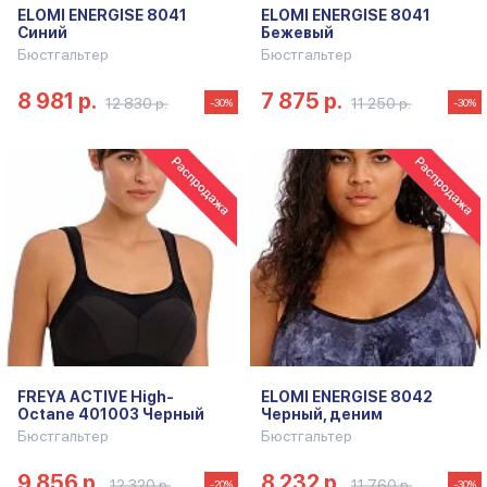
ELOMI ENERGISE 8041
ELOMI ENERGISE 8041
Синий
Бежевый
Бюстгальтер
Бюстгальтер
8 981 р.
7 875 р.
12 830 р.
11 250 р.
-30%
-30%
FREYA ACTIVE High-
ELOMI ENERGISE 8042
Octane 401003 Черный
Черный, деним
Бюстгальтер
Бюстгальтер
9 856 р.
8 232 р.
12 320 р.
11 760 р.
-20%
-30%