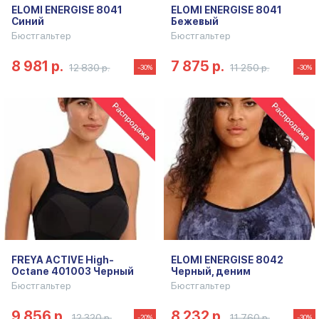
ELOMI ENERGISE 8041
ELOMI ENERGISE 8041
Синий
Бежевый
Бюстгальтер
Бюстгальтер
8 981 р.
7 875 р.
12 830 р.
11 250 р.
-30%
-30%
FREYA ACTIVE High-
ELOMI ENERGISE 8042
Octane 401003 Черный
Черный, деним
Бюстгальтер
Бюстгальтер
9 856 р.
8 232 р.
12 320 р.
11 760 р.
-20%
-30%