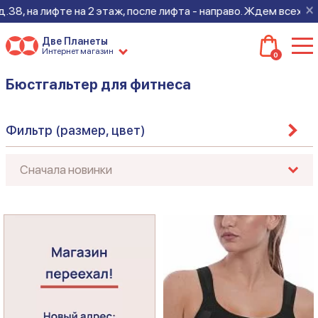
×
8, на лифте на 2 этаж, после лифта - направо. Ждем всех на но
Две Планеты
Интернет магазин
0
Бюстгальтер для фитнеса
Фильтр (размер, цвет)