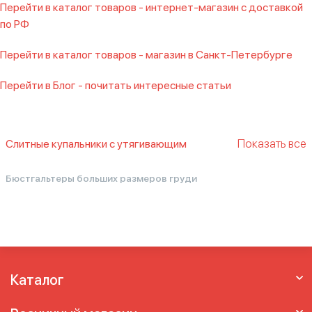
Перейти в каталог товаров - интернет-магазин с доставкой
по РФ
Перейти в каталог товаров - магазин в Санкт-Петербурге
Перейти в Блог - почитать интересные статьи
Показать все
Слитные купальники с утягивающим
эффектом
Высокий слитный купальник
Голубой
Бюстгальтеры больших размеров груди
слитный купальник
Купальник женский
слитный с чашечками
Купальник слитный
для плавания
Купальник слитный на
косточках
Купальник слитный пляжный
Купальник слитный с цветами
Купальник
слитный синий
Купальник слитный
Каталог
утягивающий
Купальник слитный
утягивающий для бассейна
Купальники для