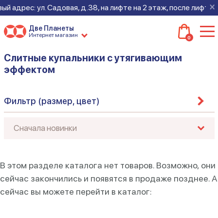
×
й адрес: ул. Садовая, д.38, на лифте на 2 этаж, после лифта -
Две Планеты
Интернет магазин
0
Слитные купальники с утягивающим
эффектом
Фильтр (размер, цвет)
В этом разделе каталога нет товаров. Возможно, они
сейчас закончились и появятся в продаже позднее. А
сейчас вы можете перейти в каталог: