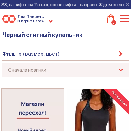
×
8, на лифте на 2 этаж, после лифта - направо. Ждем всех на н
Две Планеты
Интернет магазин
0
Черный слитный купальник
Фильтр (размер, цвет)