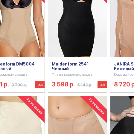
denform DM5004
Maidenform 2541
JANIRA 
есный
Черный
Бежевый
корректирующее
Платье корректирующее
Корректиру
1 р.
3 598 р.
8 720 р
8 730 р.
5 140 р.
-30%
-30%