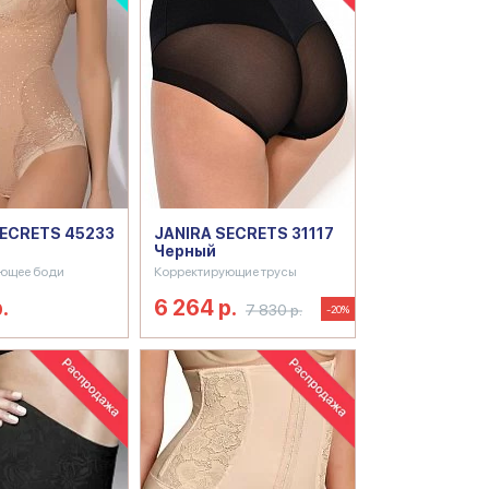
SECRETS 45233
JANIRA SECRETS 31117
Черный
ющее боди
Корректирующие трусы
.
6 264 р.
7 830 р.
-20%