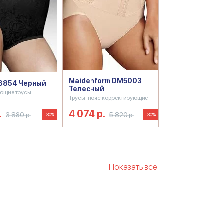
Maidenform DM5003
 6854 Черный
Телесный
ющие трусы
Трусы-пояс корректирующие
.
4 074 р.
3 880 р.
5 820 р.
-30%
-30%
Показать все
орректирующее белье
рующее белье боди
е белье для женщин больших
орректирующее белье для