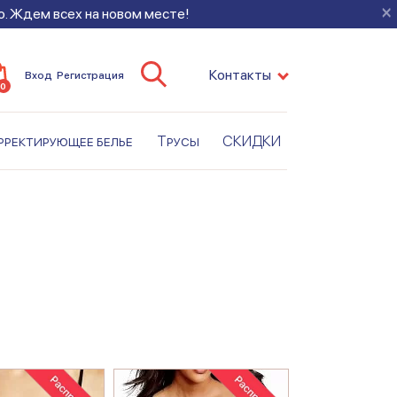
×
во. Ждем всех на новом месте!
Контакты
Вход
Регистрация
0
рректирующее белье
Трусы
СКИДКИ