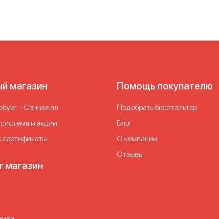
 для живота и талии
Корректирующее белье для ягодиц
Ко
тирующее белье сильной коррекции
Корректирующее нижне
 белье для полных
Коррекционное белье для женщин
Корсе
гивающее белье
Сильно корректирующее белье
Утягивающ
ее белье для живота больших размеров
Утягивающее корр
женщин
Утягивающее корректирующее белье для полных же
щее нижнее белье
ый магазин
Помощь покупателю
бург - Сенная пл.
Подобрать бюстгальтер
 система и акции
Блог
 сертификаты
О компании
Отзывы
т магазин
бмен