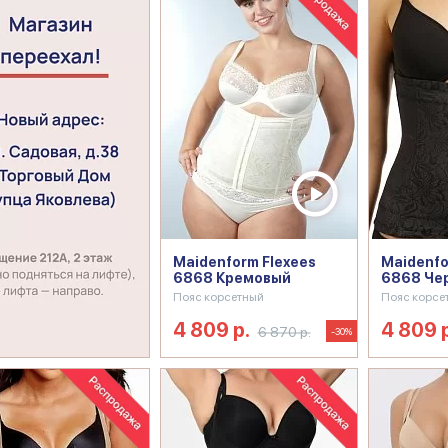
Maidenform Flexees
Maidenfo
6868 Кремовый
6868 Че
Пояс корсетный
Пояс корсе
4 809 р.
4 809 
6 870 р.
-30%