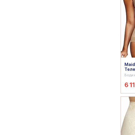
Mai
Тел
Боди 
6 11