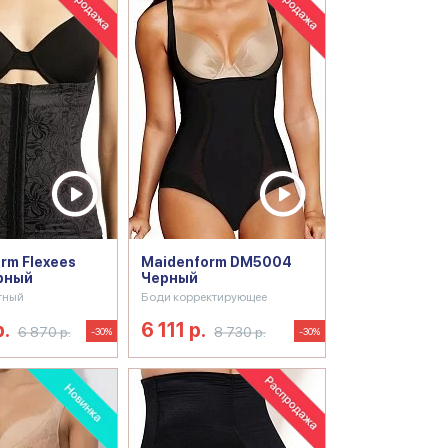
rm Flexees
Maidenform DM5004
рный
Черный
тный
Боди корректирующее
р.
6 111 р.
6 870 р.
8 730 р.
-30%
-30%