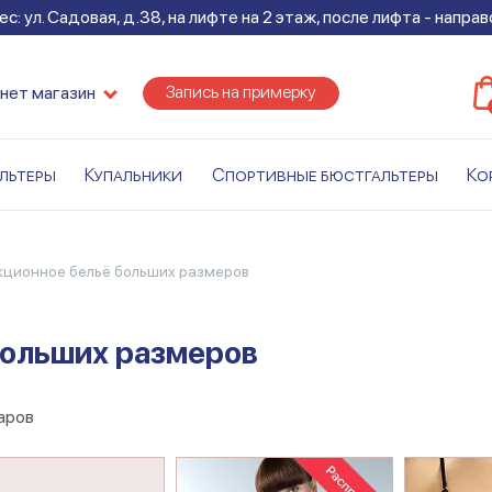
с: ул. Садовая, д.38, на лифте на 2 этаж, после лифта - напра
Запись на примерку
нет магазин
льтеры
Купальники
Спортивные бюстгальтеры
Ко
екционное бельё больших размеров
больших размеров
аров