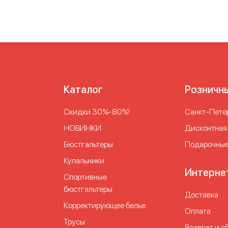
живота для женщин
Корректирующее белье
Корректирующее белье под платье
Коррек
нижнее бельё для женщин
Корректирующие
Нижнее женское белье утягивающее
Подтя
Утягивающее белье для женщин
Утягивающ
Утягивающее корректирующее белье для 
корректирующее женское белье
Утягиваю
Каталог
Розничн
Скидки 30%-80%!
Cанкт-Петер
НОВИНКИ
Дисконтная
Бюстгальтеры
Подарочные
Купальники
Интерне
Спортивные
бюстгальтеры
Доставка
Корректирующее белье
Оплата
Трусы
Возврат и о