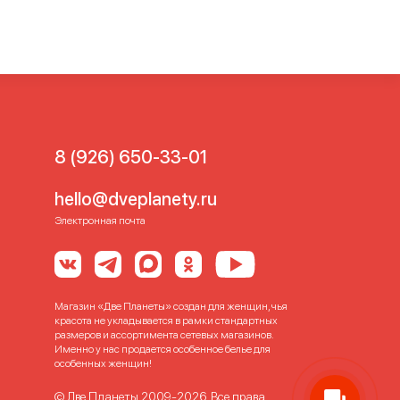
рректирующее белье корсет
е белье
Корректирующее
ты и корректирующее белье
ее белье больших размеров
ектирующее белье
нщин
Утягивающее
8 (926) 650-33-01
hello@dveplanety.ru
Электронная почта
Магазин «Две Планеты» создан для женщин, чья
красота не укладывается в рамки стандартных
размеров и ассортимента сетевых магазинов.
Именно у нас продается особенное белье для
особенных женщин!
© Две Планеты 2009-2026. Все права