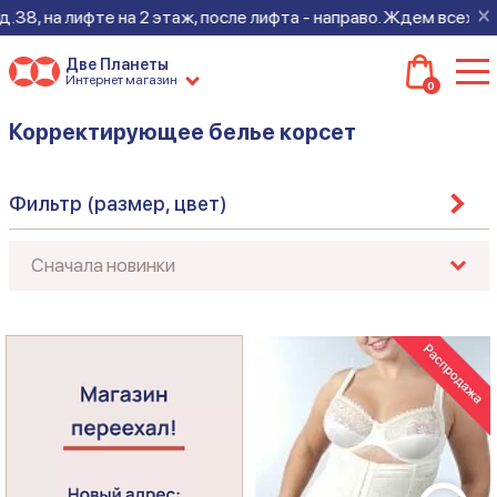
×
8, на лифте на 2 этаж, после лифта - направо. Ждем всех на н
Две Планеты
Интернет магазин
0
Корректирующее белье корсет
Фильтр (размер, цвет)