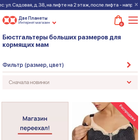
×
ул. Садовая, д.38, на лифте на 2 этаж, после лифта - направо
Две Планеты
Интернет магазин
0
Бюстгальтеры больших размеров для
кормящих мам
Фильтр (размер, цвет)