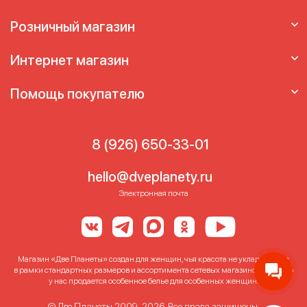
Бюстгальтер для кормления больших
размеров
Бюстгальтер для кормления на
Розничный магазин
большую грудь
Бюстгальтер для
кормящих
Бюстгальтер для кормящих
Интернет магазин
больших размеров
Бюстгальтер для
кормящих мам
Бюстгальтер
Помощь покупателю
послеродовый
Лифчик для кормления
Лифчик для кормящих
Лифчик для
кормящих мам
8 (926) 650-33-01
hello@dveplanety.ru
Электронная почта
Магазин «Две Планеты» создан для женщин, чья красота не укладывается
в рамки стандартных размеров и ассортимента сетевых магазинов. Именно
у нас продается особенное белье для особенных женщин!
© Две Планеты 2009-2026. Все права защищены.