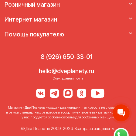
кормящих
Бюстгальтер для кормящих
Розничный магазин
больших размеров
Бюстгальтер для
кормящих мам
Бюстгальтер
Интернет магазин
послеродовый
Бюстгальтеры больших
размеров для кормящих мам
Лифчик для
Помощь покупателю
кормления
Лифчик для кормящих
Лифчик
для кормящих мам
8 (926) 650-33-01
hello@dveplanety.ru
Электронная почта
Магазин «Две Планеты» создан для женщин, чья красота не укладывается
в рамки стандартных размеров и ассортимента сетевых магазинов. Именно
у нас продается особенное белье для особенных женщин!
© Две Планеты 2009-2026. Все права защищены.