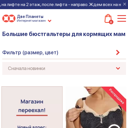
×
на лифте на 2 этаж, после лифта - направо. Ждем всех на ново
Две Планеты
Интернет магазин
0
Большие бюстгальтеры для кормящих мам
Фильтр (размер, цвет)