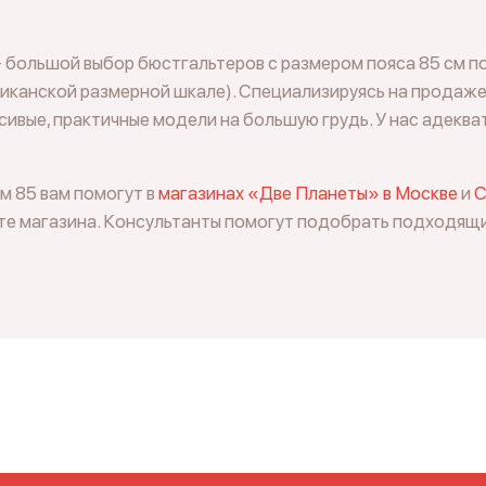
 большой выбор бюстгальтеров с размером пояса 85 см п
риканской размерной шкале). Специализируясь на продаж
сивые, практичные модели на большую грудь. У нас адеква
м 85 вам помогут в
магазинах «Две Планеты»
в Москве
и
С
те магазина. Консультанты помогут подобрать подходящий 