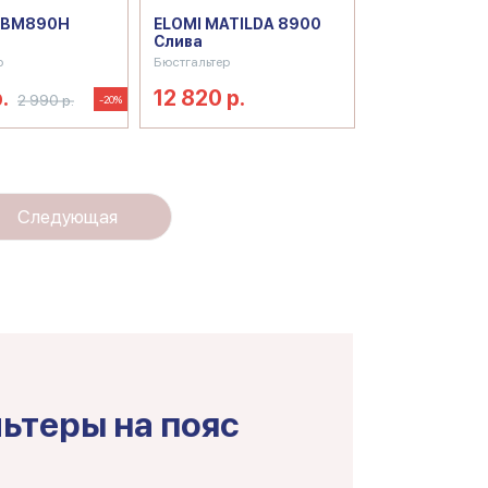
 BM890H
ELOMI MATILDA 8900
Слива
р
Бюстгальтер
.
12 820 р.
2 990 р.
-20%
Следующая
ьтеры на пояс