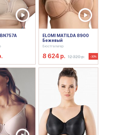
 BN757A
ELOMI MATILDA 8900
Бежевый
р
Бюстгальтер
.
8 624 р.
12 320 р.
-30%