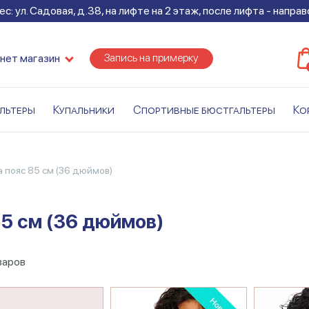
с: ул. Садовая, д.38, на лифте на 2 этаж, после лифта - напра
Запись на примерку
нет магазин
льтеры
Купальники
Спортивные бюстгальтеры
Ко
а пояс 85 см (36 дюймов)
85 см (36 дюймов)
варов