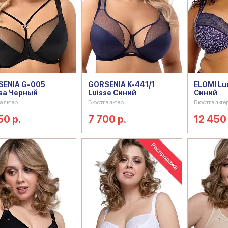
ENIA G-005
GORSENIA K-441/1
ELOMI Lu
sa Черный
Luisse Синий
Синий
альтер
Бюстгальтер
Бюстгальте
50 р.
7 700 р.
12 450 