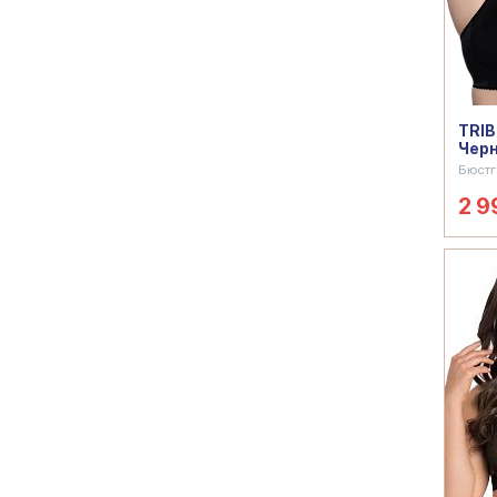
TRIB
Чер
Бюстг
2 9