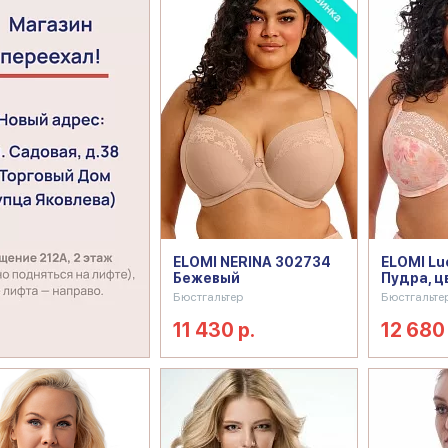
ELOMI NERINA 302734
ELOMI Lu
Бежевый
Пудра, ц
Бюстгальтер
Бюстгальте
11 430 р.
12 680 