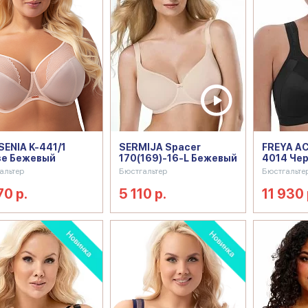
ENIA K-441/1
SERMIJA Spacer
FREYA AC
se Бежевый
170(169)-16-L Бежевый
4014 Че
альтер
Бюстгальтер
Бюстгальте
70 р.
5 110 р.
11 930 