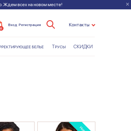
×
во. Ждем всех на новом месте!
Контакты
Вход
Регистрация
0
рректирующее белье
Трусы
СКИДКИ