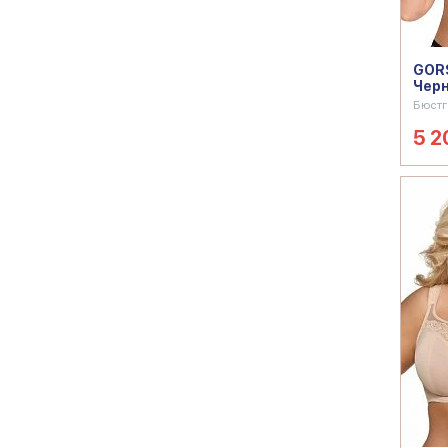
GORS
Чер
Бюстг
5 2