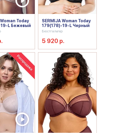
 Woman Today
SERMIJA Woman Today
-19-L Бежевый
179(178)-19-L Черный
р
Бюстгальтер
.
5 920 р.