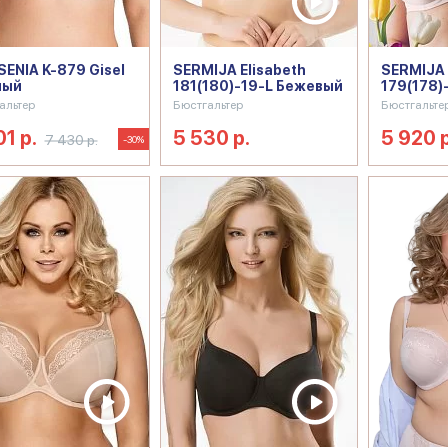
ENIA K-879 Gisel
SERMIJA Elisabeth
SERMIJA
ный
181(180)-19-L Бежевый
179(178)
альтер
Бюстгальтер
Бюстгальте
01 р.
5 530 р.
5 920 р
7 430 р.
-30%