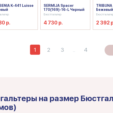
ENIA K-441 Luisse
SERMIJA Spacer
TRIBUNA
евый
170(169)-16-L Черный
Бежевый
альтер
Бюстгальтер
Бюстгальте
80 р.
4 730 р.
2 392 р
1
2
3
4
...
гальтеры на размер Бюстгал
мов)