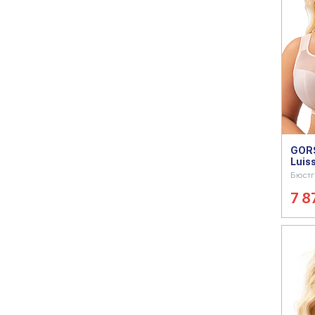
GORS
Luis
Бюстг
7 8