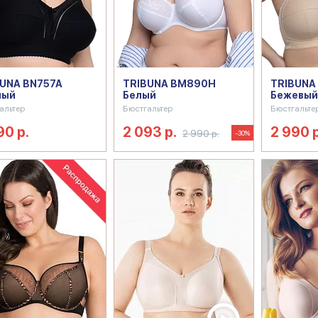
UNA BN757A
TRIBUNA BM890H
TRIBUNA
ный
Белый
Бежевый
альтер
Бюстгальтер
Бюстгальте
90 р.
2 093 р.
2 990 р
2 990 р.
-30%