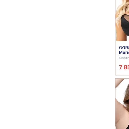
GORS
Mari
Бюстг
7 8