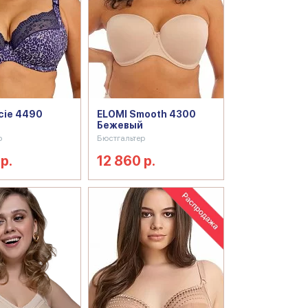
cie 4490
ELOMI Smooth 4300
Бежевый
р
Бюстгальтер
р.
12 860 р.