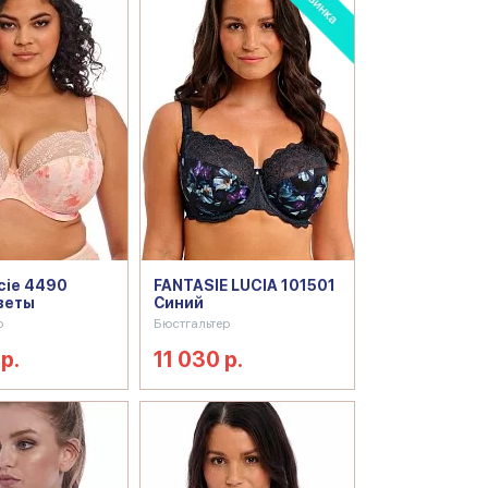
cie 4490
FANTASIE LUCIA 101501
веты
Синий
р
Бюстгальтер
р.
11 030 р.