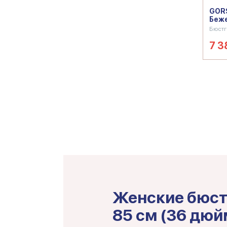
GORS
Беж
Бюстг
7 3
Женские бюст
85 см (36 дюй