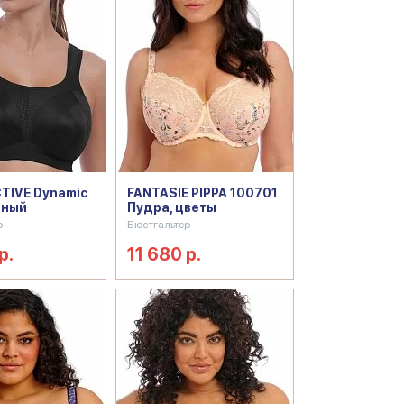
TIVE Dynamic
FANTASIE PIPPA 100701
рный
Пудра, цветы
р
Бюстгальтер
р.
11 680 р.