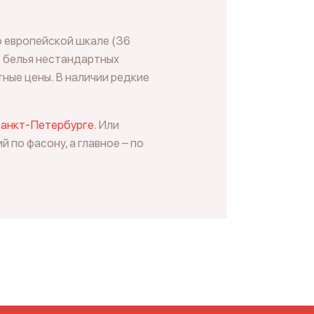
о европейской шкале (36
е белья нестандартных
тные цены. В наличии редкие
анкт-Петербурге
. Или
по фасону, а главное – по