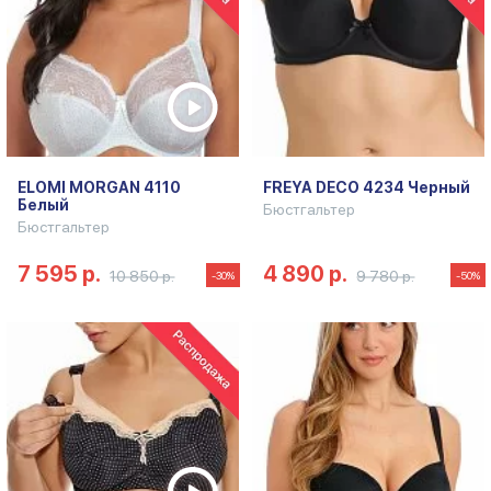
ELOMI MORGAN 4110
FREYA DECO 4234 Черный
Белый
Бюстгальтер
Бюстгальтер
7 595 р.
4 890 р.
10 850 р.
9 780 р.
-30%
-50%