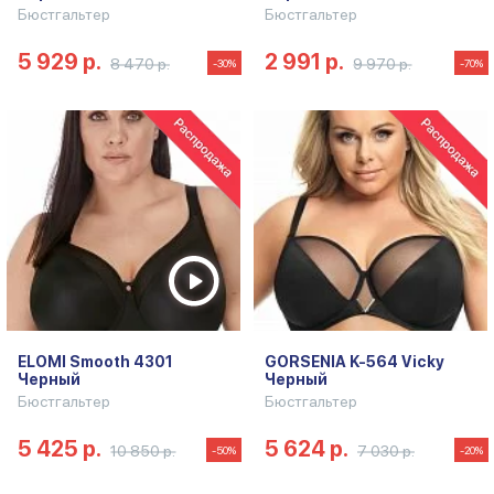
Бюстгальтер
Бюстгальтер
5 929 р.
2 991 р.
8 470 р.
9 970 р.
-30%
-70%
ELOMI Smooth 4301
GORSENIA K-564 Vicky
Черный
Черный
Бюстгальтер
Бюстгальтер
5 425 р.
5 624 р.
10 850 р.
7 030 р.
-50%
-20%