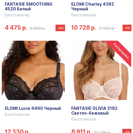
FANTASIE SMOOTHING
ELOMI Charley 4382
4520 Белый
Черный
Бюстгальтер
Бюстгальтер
4 475 р.
10 728 р.
8 950 р.
11 920 р.
-50%
-10%
ELOMI Lucie 4490 Черный
FANTASIE OLIVIA 3182
Светло-бежевый
Бюстгальтер
Бюстгальтер
12 330 р.
8 911 р.
12 730 р.
-30%