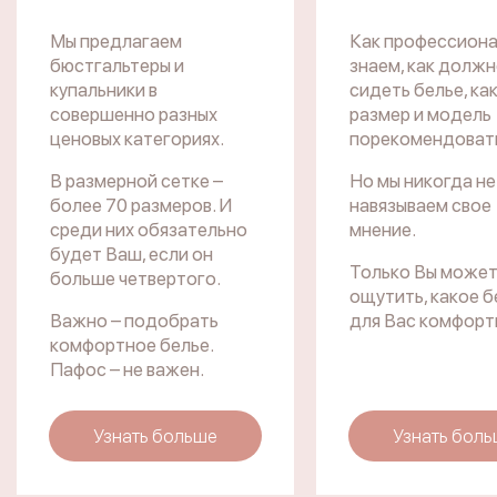
Мы предлагаем
Как профессиона
бюстгальтеры и
знаем, как долж
купальники в
сидеть белье, ка
совершенно разных
размер и модель
ценовых категориях.
порекомендоват
В размерной сетке –
Но мы никогда не
более 70 размеров. И
навязываем свое
среди них обязательно
мнение.
будет Ваш, если он
Только Вы може
больше четвертого.
ощутить, какое б
Важно – подобрать
для Вас комфорт
комфортное белье.
Пафос – не важен.
Узнать больше
Узнать бол