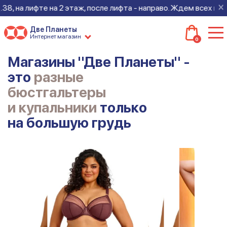
×
этаж, после лифта - направо. Ждем всех на новом месте!
Две Планеты
Интернет магазин
0
Магазины "Две Планеты" -
это
разные
бюстгальтеры
и купальники
только
на большую грудь