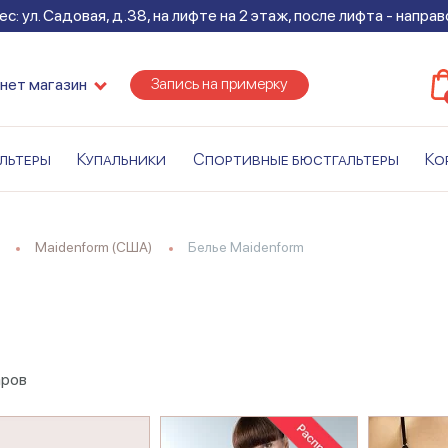
с: ул. Садовая, д.38, на лифте на 2 этаж, после лифта - напра
Запись на примерку
нет магазин
льтеры
Купальники
Спортивные бюстгальтеры
Ко
Maidenform (США)
Белье Maidenform
аров