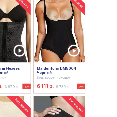
rm Flexees
Maidenform DM5004
рный
Черный
тный
Боди корректирующее
р.
6 111 р.
6 870 р.
8 730 р.
-30%
-30%