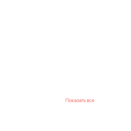
Показать все
нформ
Корсетный пояс