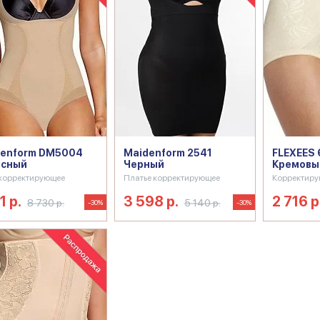
denform DM5004
Maidenform 2541
FLEXEES
есный
Черный
Кремовы
корректирующее
Платье корректирующее
Корректиру
1 р.
3 598 р.
2 716 р
8 730 р.
5 140 р.
-30%
-30%