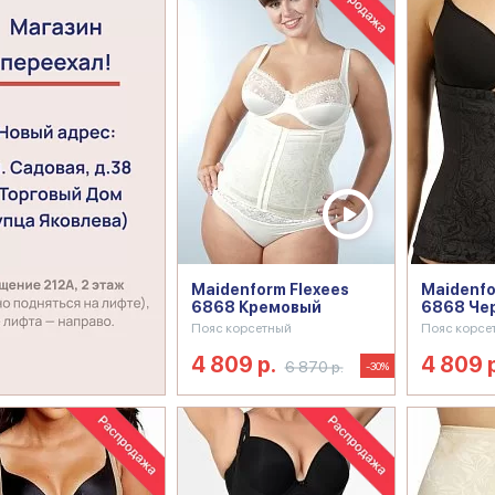
Maidenform Flexees
Maidenfo
6868 Кремовый
6868 Че
Пояс корсетный
Пояс корсе
4 809 р.
4 809 
6 870 р.
-30%