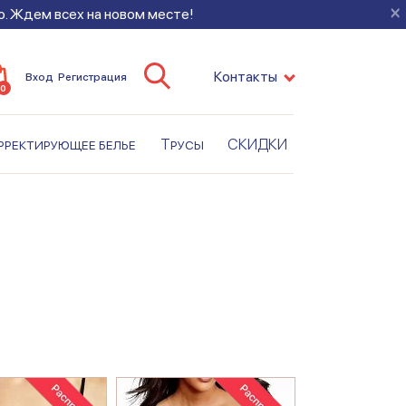
×
во. Ждем всех на новом месте!
Контакты
Вход
Регистрация
0
рректирующее белье
Трусы
СКИДКИ