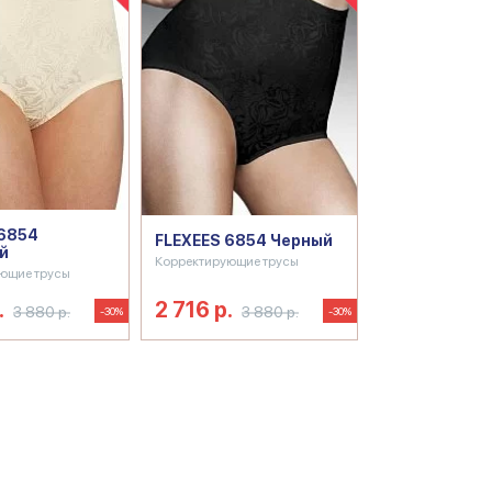
 6854
FLEXEES 6854 Черный
й
Корректирующие трусы
ющие трусы
.
2 716 р.
3 880 р.
3 880 р.
-30%
-30%