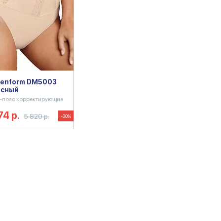
enform DM5003
есный
-пояс корректирующие
74 р.
5 820 р.
-30%
ддержка
Maidenform корсет
Корректирующее белье мэйде
form
Утягивающее белье Maidenform