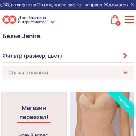
×
8, на лифте на 2 этаж, после лифта - направо. Ждем всех на но
Две Планеты
Интернет магазин
0
Белье Janira
Фильтр (размер, цвет)