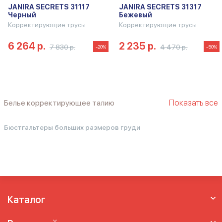
JANIRA SECRETS 31117
JANIRA SECRETS 31317
Черный
Бежевый
Корректирующие трусы
Корректирующие трусы
6 264 р.
2 235 р.
7 830 р.
4 470 р.
-20%
-50%
Показать все
Белье корректирующее талию
Белье корректирующее фигуру
Женское
бельё утягивающее
Женское
Бюстгальтеры больших размеров груди
корректирующее белье
Женское
корректирующее белье больших размеров
Женское корректирующее нижнее белье
Корректирующее белье боди
Корректирующее белье больших размеров
Корректирующее белье для бедер и
Каталог
ягодиц
Корректирующее белье для
женщин больших размеров