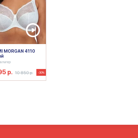
I MORGAN 4110
ый
альтер
95 р.
10 850 р.
-30%
Большой белый лифчик