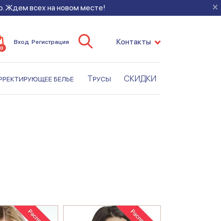
×
во. Ждем всех на новом месте!
Контакты
Вход
Регистрация
0
рректирующее белье
Трусы
СКИДКИ