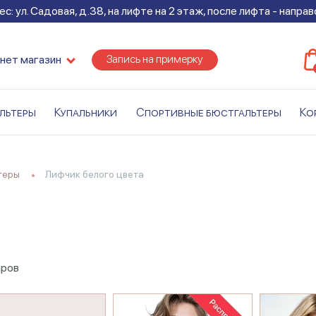
с: ул. Садовая, д.38, на лифте на 2 этаж, после лифта - напра
Запись на примерку
нет магазин
льтеры
Купальники
Спортивные бюстгальтеры
Ко
теры
Лифчик белого цвета
аров