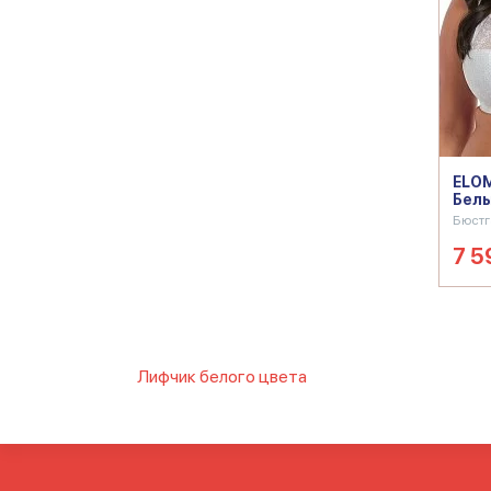
ELOM
Бел
Бюстг
7 5
Лифчик белого цвета
Белый бюстгальтер большой
Белый лифчик