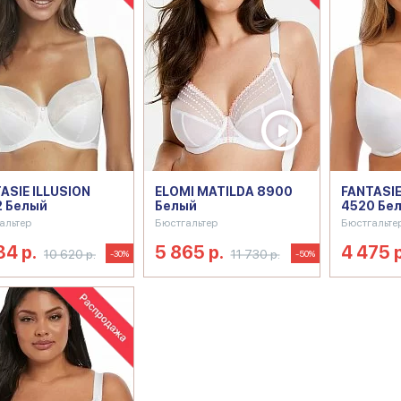
ASIE ILLUSION
ELOMI MATILDA 8900
FANTASI
 Белый
Белый
4520 Бе
альтер
Бюстгальтер
Бюстгальте
34 р.
5 865 р.
4 475 р
10 620 р.
11 730 р.
-30%
-50%