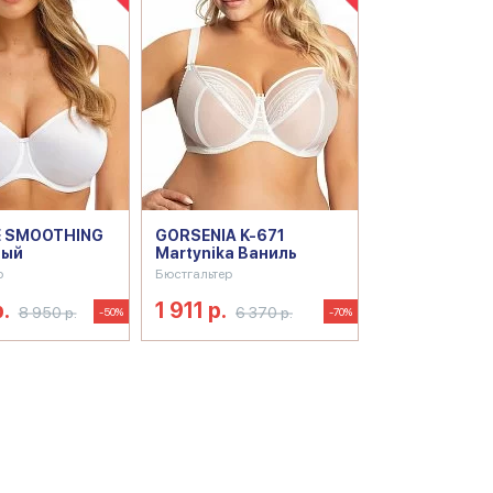
E SMOOTHING
GORSENIA K-671
лый
Martynika Ваниль
р
Бюстгальтер
.
1 911 р.
8 950 р.
6 370 р.
-50%
-70%