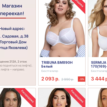
TRIBUNA BM890H
SERMIJA
Белый
170(169)
Бюстгальтер
Бюстгальте
2 093 р.
3 444 
2 990 р.
-30%