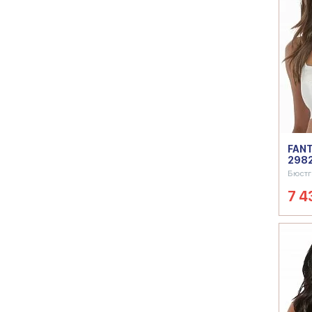
FANT
2982
Бюстг
7 4