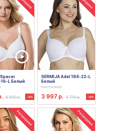
 Spacer
SERMIJA Adel 184-22-L
-16-L Белый
Белый
р
Бюстгальтер
р.
3 997 р.
4 920 р.
5 710 р.
-30%
-30%