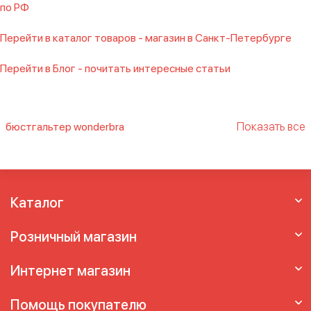
по РФ
Перейти в каталог товаров - магазин в Санкт-Петербурге
Перейти в Блог - почитать интересные статьи
Показать все
бюстгальтер wonderbra
wonderbra бюстгальтер без лямок
белье
вандербра
бюстгальтер без бретелек
wonderbra
бюстгальтер вандербра
нижнее
белье wonderbra
Каталог
Розничный магазин
Интернет магазин
Помощь покупателю