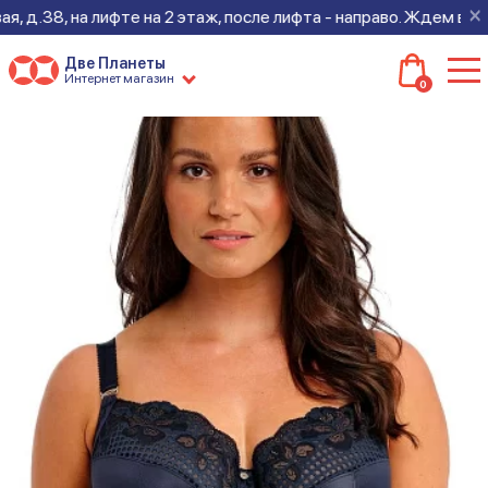
×
38, на лифте на 2 этаж, после лифта - направо. Ждем всех на 
Две Планеты
Интернет магазин
0