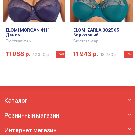
ELOMI MORGAN 4111
ELOMI ZARLA 302505
Деним
Бирюзовый
Бюстгальтер
Бюстгальтер
11 088 р.
11 943 р.
12 320 р.
13 270 р.
-10%
-10%
Каталог
Розничный магазин
Интернет магазин