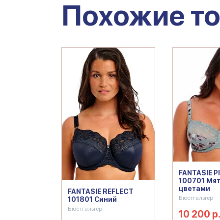
Похожие т
FANTASIE P
100701 Мят
цветами
FANTASIE REFLECT
Бюстгальтер
101801 Синий
Бюстгальтер
10 200 р