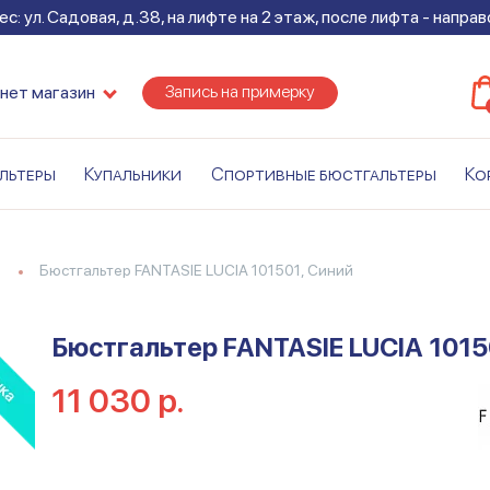
с: ул. Садовая, д.38, на лифте на 2 этаж, после лифта - напра
Запись на примерку
нет магазин
льтеры
Купальники
Спортивные бюстгальтеры
Ко
Бюстгальтер FANTASIE LUCIA 101501, Синий
Бюстгальтер FANTASIE LUCIA 1015
11 030 р.