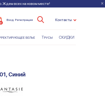
×
во. Ждем всех на новом месте!
Контакты
Вход
Регистрация
0
рректирующее белье
Трусы
СКИДКИ
01, Синий