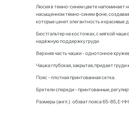
Люсия в темно-синем цвете напоминает н
насыщенном тёмно-синем фоне, создавая
которые ценят элегантность и красивые д
Бюстгальтер на косточках, с мягкой чашк
надёжную поддержку груди.
Верхняя часть чашки - однотонное кружев
Чашка глубокая, закрытая, придает груди 
Пояс - плотная принтованная сетка.
Бретели спереди - принтованные, регулир
Размеры (англ.): обхват пояса 65-85, E-HH