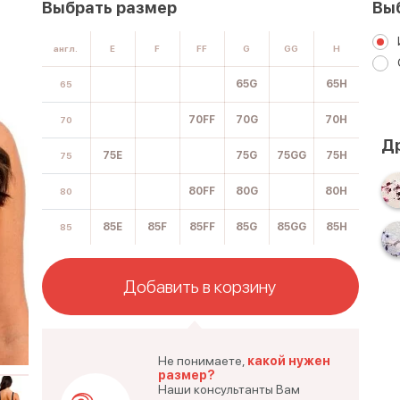
Выбрать размер
Вы
англ.
E
F
FF
G
GG
H
65G
65H
65
70FF
70G
70H
70
Др
75E
75G
75GG
75H
75
80FF
80G
80H
80
85E
85F
85FF
85G
85GG
85H
85
Добавить в корзину
Не понимаете,
какой нужен
размер?
Наши консультанты Вам