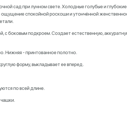
очной сад при лунном свете. Холодные голубые и глубоки
 ощущение спокойной роскоши и утончённой женственнос
етали.
ой, с боковым подкроем. Создает естественную, аккуратн
о. Нижняя - принтованное полотно.
круглую форму, выкладывает ее вперед.
уются по всей длине.
 чашки.