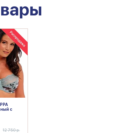
овары
IPPA
ный с
.
12 750 р.