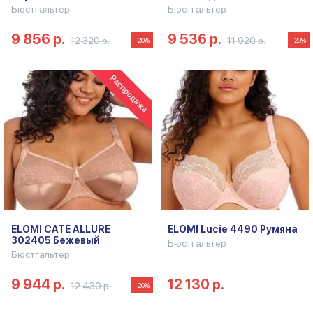
Бюстгальтер
Бюстгальтер
9 856 р.
9 536 р.
12 320 р.
11 920 р.
-20%
-20%
ELOMI CATE ALLURE
ELOMI Lucie 4490 Румяна
302405 Бежевый
Бюстгальтер
Бюстгальтер
9 944 р.
12 130 р.
12 430 р.
-20%