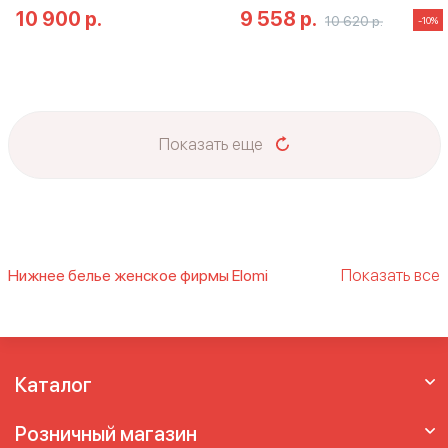
10 900 р.
9 558 р.
10 620 р.
-10%
Показать еще
Показать все
Нижнее белье женское фирмы Elomi
elomi
elomi matilda
Elomi Smoothing
elomi
бюстгальтер
Бюстгальтер Эломи
Эломи
Каталог
Розничный магазин