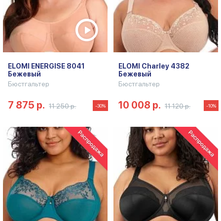
ELOMI ENERGISE 8041
ELOMI Charley 4382
Бежевый
Бежевый
Бюстгальтер
Бюстгальтер
7 875 р.
10 008 р.
11 250 р.
11 120 р.
-30%
-10%