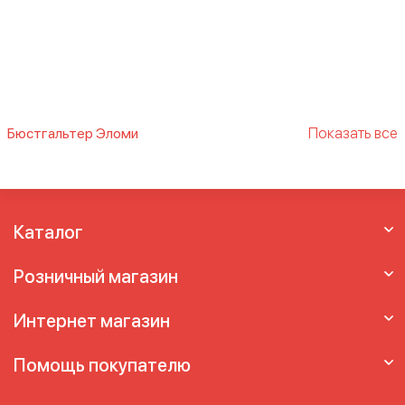
Показать все
Бюстгальтер Эломи
elomi
elomi matilda
Elomi Smoothing
elomi
бюстгальтер
Нижнее белье женское
фирмы Elomi
Эломи
Каталог
Розничный магазин
Интернет магазин
Помощь покупателю