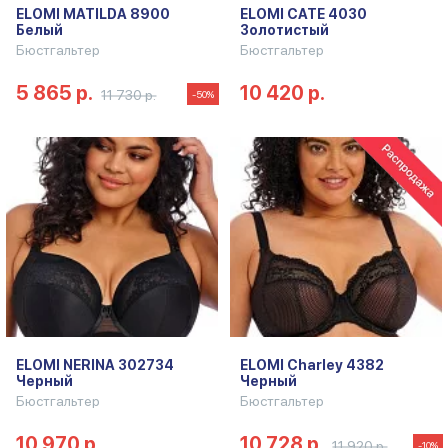
ELOMI MATILDA 8900
ELOMI CATE 4030
Белый
Золотистый
Бюстгальтер
Бюстгальтер
5 865 р.
10 420 р.
11 730 р.
-50%
ELOMI NERINA 302734
ELOMI Charley 4382
Черный
Черный
Бюстгальтер
Бюстгальтер
10 970 р.
10 728 р.
11 920 р.
-10%