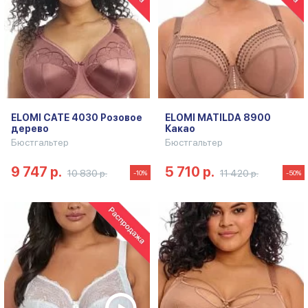
ELOMI CATE 4030 Розовое
ELOMI MATILDA 8900
дерево
Какао
Бюстгальтер
Бюстгальтер
9 747 р.
5 710 р.
10 830 р.
11 420 р.
-10%
-50%