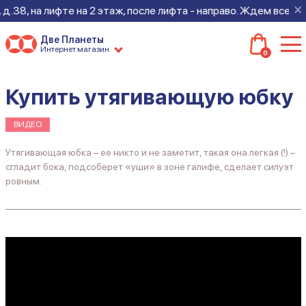
×
8, на лифте на 2 этаж, после лифта - направо. Ждем всех на но
Две Планеты
Интернет магазин
0
Купить утягивающую юбку
ВИДЕО
Утягивающая юбка – ее никто и не заметит, такая она легкая (!) –
сгладит бока, подсоберет «уши» в зоне галифе, сделает силуэт
ровным.