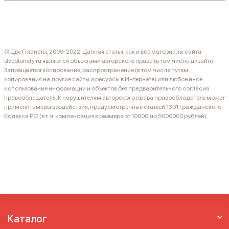
© Две Планеты, 2009-2022. Данная статья, как и все материалы сайта
dveplanety.ru являются объектами авторского права (в том числе дизайн).
Запрещается копирование, распространение (в том числе путем
копирования на другие сайты и ресурсы в Интернете) или любое иное
использование информации и объектов без предварительного согласия
правообладателя. К нарушителям авторского права правообладатель может
применить меры воздействия, предусмотренные статьей 1301 Гражданского
Кодекса РФ (в т.ч. компенсация в размере от 10000 до 5000000 рублей).
Каталог