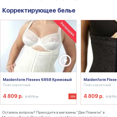
Корректирующее белье
Maidenform Flexees 6868 Кремовый
Maidenform Flex
Пояс корсетный
Пояс корсетный
4 809 р.
4 809 р.
6 870 р.
6 870 
-30%
Остались вопросы? Приходите в магазины "Две Планеты" в