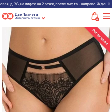
×
, д.38, на лифте на 2 этаж, после лифта - направо. Ждем всех
Две Планеты
Интернет магазин
0