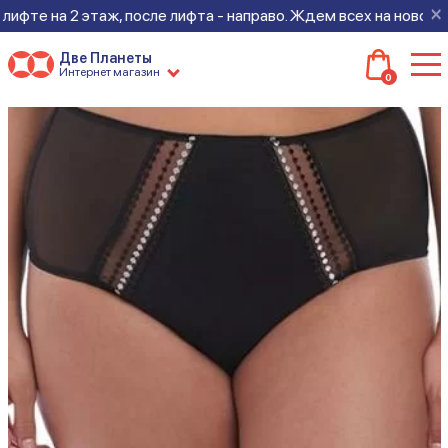
×
фте на 2 этаж, после лифта - направо. Ждем всех на новом мес
Две Планеты
Интернет магазин
0