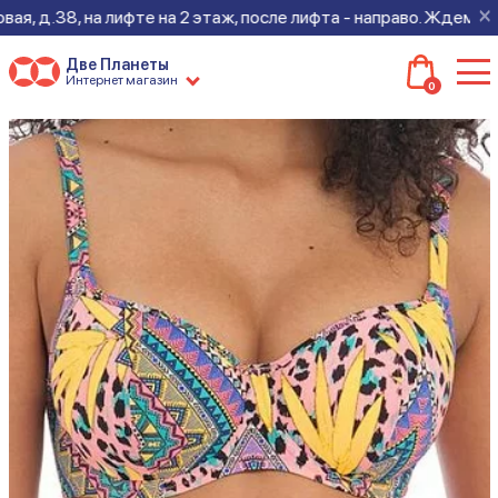
×
д.38, на лифте на 2 этаж, после лифта - направо. Ждем всех н
Две Планеты
Интернет магазин
0