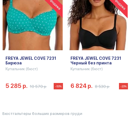
FREYA JEWEL COVE 7231
FREYA JEWEL COVE 7231
Бирюза
Черный без принта
Купальник (бюст)
Купальник (бюст)
5 285 р.
6 824 р.
10 570 р.
8 530 р.
-50%
-20%
Бюстгальтеры больших размеров груди