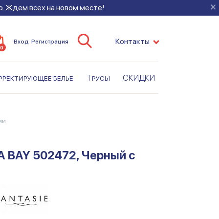
×
во. Ждем всех на новом месте!
Контакты
Вход
Регистрация
0
рректирующее белье
Трусы
СКИДКИ
ми
A BAY 502472, Черный с