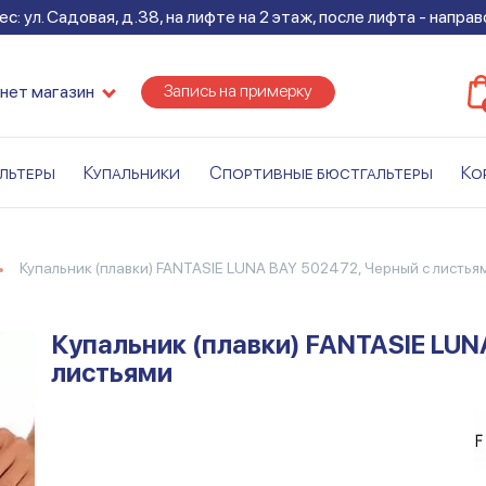
с: ул. Садовая, д.38, на лифте на 2 этаж, после лифта - напра
Запись на примерку
нет магазин
льтеры
Купальники
Спортивные бюстгальтеры
Ко
Купальник (плавки) FANTASIE LUNA BAY 502472, Черный с листья
Купальник (плавки) FANTASIE LUN
листьями