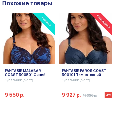
Похожие товары
FANTASIE MALABAR
FANTASIE PAROS COAST
COAST 506501 Cиний
506101 Темно-синий
Купальник (бюст)
Купальник (бюст)
9 550 р.
9 927 р.
11 030 р.
-10%