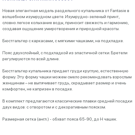
Новая элегантная модель раздельного купальника от Fantasie в
волшебном изумрудном цвете. Изумрудно-зеленый принт,
словно легкое колыхание воды, приносит свежесть и гармонию,
создавая ощущение умиротворения и природной красоты.
Бюстгальтер с каркасами, с мягкими чашками, на подкладке.
Пояс двухслойный, с подкладкой из эластичной сетки. Бретели
регулируются по всей длине.
Бюстгальтер купальника придает груди круглую, естественную
форму. Эту форму чашки можем смело рекомендовать взрослым
женщинам – не выпячивает грудь, скрадывает размер и очень
комфортен, не капризен в посадке.
В комплект предлагаются классические плавки средней посадки
двух видов: с отворотом и с декоративным пояском.
Размерная сетка (англ.) - обхват пояса 65-90, до H чашек.