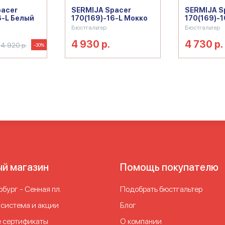
pacer
SERMIJA Spacer
SERMIJA S
6-L Белый
170(169)-16-L Мокко
170(169)-
Бюстгальтер
Бюстгальтер
4 930 р.
4 730 р.
4 920 р.
-30%
ый магазин
Помощь покупателю
бург - Сенная пл.
Подобрать бюстгальтер
 система и акции
Блог
 сертификаты
О компании