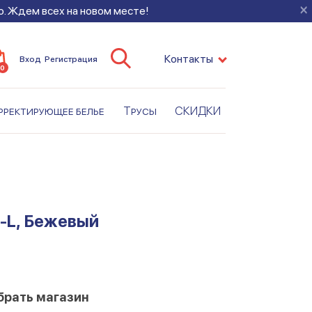
×
во. Ждем всех на новом месте!
Контакты
Вход
Регистрация
0
рректирующее белье
Трусы
СКИДКИ
-L, Бежевый
брать магазин