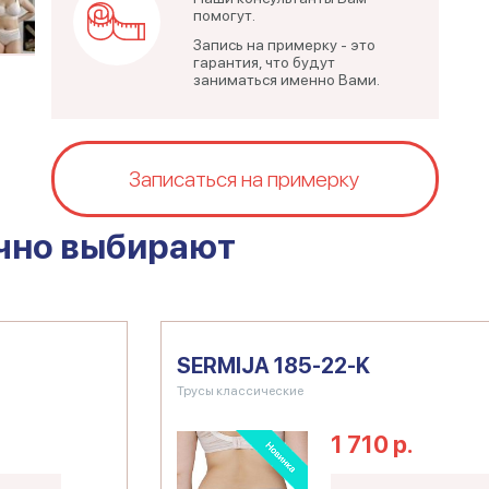
помогут.
Запись на примерку - это
гарантия, что будут
заниматься именно Вами.
Записаться на примерку
чно выбирают
SERMIJA 185-22-K
Трусы классические
1 710 р.