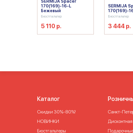
SERMIJA Spacer
170(169)-16-L
SERMIJA S
Бежевый
170(169)-1
Бюстгальтер
Бюстгальтер
5 110 р.
3 444 р.
Каталог
Розничн
Скидки 30%-80%!
Cанкт-Петер
НОВИНКИ
Дисконтная
Бюстгальтеры
Подарочные