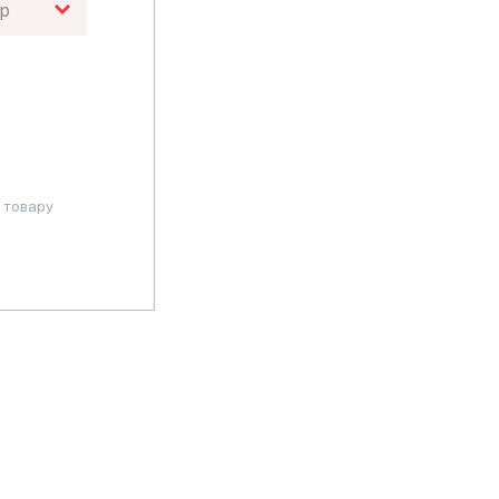
р
 товару