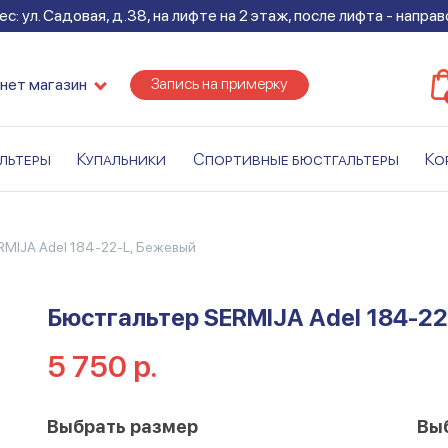
с: ул. Садовая, д.38, на лифте на 2 этаж, после лифта - напра
Запись на примерку
нет магазин
льтеры
Купальники
Спортивные бюстгальтеры
Ко
RMIJA Adel 184-22-L, Бежевый
Бюстгальтер SERMIJA Adel 184-22
5 750 р.
Выбрать размер
Вы