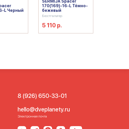
SERMIJA Spacer
pacer
170(169)-16-L Тёмно-
16-L Черный
бежевый
Бюстгальтер
5 110 р.
8 (926) 650-33-01
hello@dveplanety.ru
Электронная почта