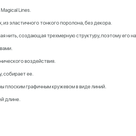
agical Lines.
, из эластичного тонкого поролона, без декора.
я нить, создающая трехмерную структуру, поэтому его 
вами.
нического воздействия.
, собирает ее.
ны плоским графичным кружевом в виде линий.
ей длине.