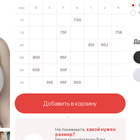
евр.
D
E
F
G
I
J
K
70G
70
75F
75K
75
Др
80I
80J
80
85D
85F
85
90D
90F
90
95E
95F
95G
95
Добавить в корзину
Не понимаете,
какой нужен
размер?
Наши консультанты Вам