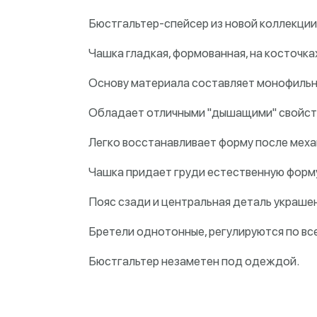
Бюстгальтер-спейсер из новой коллекции M
Чашка гладкая, формованная, на косточках
Основу материала составляет монофильна
Обладает отличными "дышащими" свойст
Легко восстанавливает форму после меха
Чашка придает груди естественную форму
Пояс сзади и центральная деталь украше
Бретели однотонные, регулируются по вс
Бюстгальтер незаметен под одеждой.