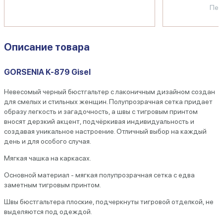
Пер
Описание товара
GORSENIA K-879 Gisel
Невесомый черный бюстгальтер с лаконичным дизайном создан
для смелых и стильных женщин. Полупрозрачная сетка придает
образу легкость и загадочность, а швы с тигровым принтом
вносят дерзкий акцент, подчёркивая индивидуальность и
создавая уникальное настроение. Отличный выбор на каждый
день и для особого случая.
Мягкая чашка на каркасах.
Основной материал - мягкая полупрозрачная сетка с едва
заметным тигровым принтом.
Швы бюстгальтера плоские, подчеркнуты тигровой отделкой, не
выделяются под одеждой.