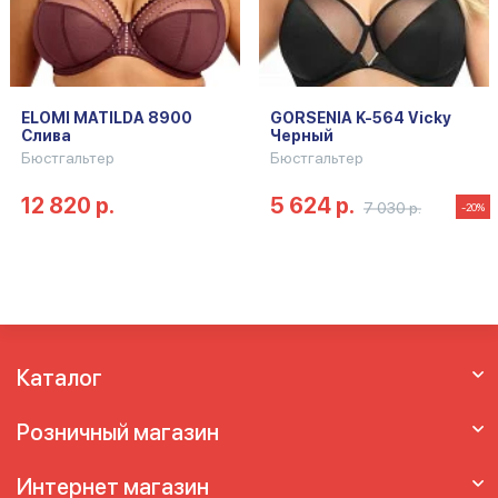
ELOMI MATILDA 8900
GORSENIA K-564 Vicky
Слива
Черный
Бюстгальтер
Бюстгальтер
12 820 р.
5 624 р.
7 030 р.
-20%
Каталог
Розничный магазин
Интернет магазин