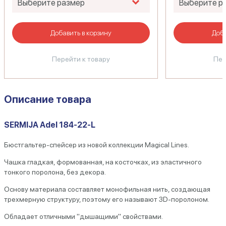
Добавить в корзину
Доба
Перейти к товару
Пер
Описание товара
SERMIJA Adel 184-22-L
Бюстгальтер-спейсер из новой коллекции Magical Lines.
Чашка гладкая, формованная, на косточках, из эластичного
тонкого поролона, без декора.
Основу материала составляет монофильная нить, создающая
трехмерную структуру, поэтому его называют 3D-поролоном.
Обладает отличными "дышащими" свойствами.