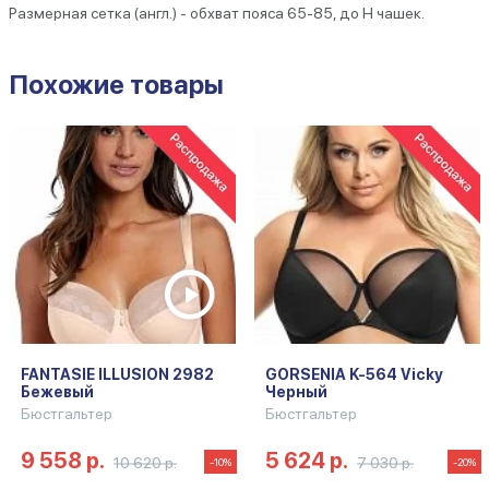
Размерная сетка (англ.) - обхват пояса 65-85, до H чашек.
Похожие товары
FANTASIE ILLUSION 2982
GORSENIA K-564 Vicky
Бежевый
Черный
Бюстгальтер
Бюстгальтер
9 558 р.
5 624 р.
10 620 р.
7 030 р.
-10%
-20%