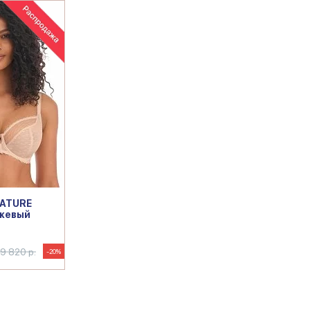
NATURE
жевый
9 820 р.
-20%