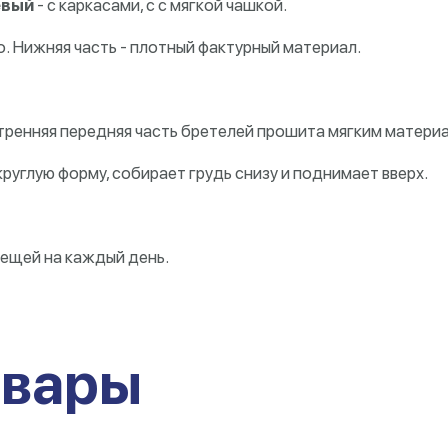
евый
- с каркасами, с
с мягкой чашкой.
о. Нижняя часть - плотный фактурный материал.
утренняя передняя часть бретелей прошита мягким матери
 круглую форму,
собирает грудь снизу и поднимает вверх.
вещей на каждый день.
овары