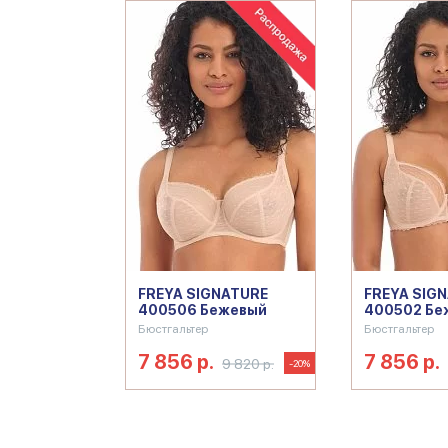
FREYA SIGNATURE
FREYA SIG
400506 Бежевый
400502 Бе
Бюстгальтер
Бюстгальтер
7 856 р.
7 856 р.
9 820 р.
-20%