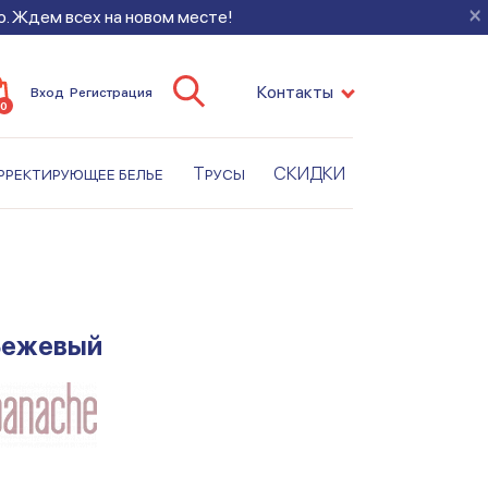
×
во. Ждем всех на новом месте!
Контакты
Вход
Регистрация
0
рректирующее белье
Трусы
СКИДКИ
 Бежевый