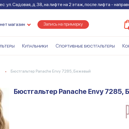
с: ул. Садовая, д.38, на лифте на 2 этаж, после лифта - напра
Запись на примерку
нет магазин
льтеры
Купальники
Спортивные бюстгальтеры
Ко
)
Бюстгальтер Panache Envy 7285, Бежевый
Бюстгальтер Panache Envy 7285,