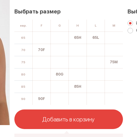
Выбрать размер
Вы
евр.
F
G
H
L
M
65H
65L
65
70F
70
75M
75
80G
80
85H
85
90F
90
Добавить в корзину