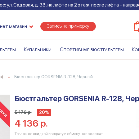
с: ул. Садовая, д.38, на лифте на 2 этаж, после лифта - напра
Запись на примерку
нет магазин
льтеры
Купальники
Спортивные бюстгальтеры
Ко
а)
Бюстгальтер GORSENIA R-128, Черный
Бюстгальтер GORSENIA R-128, Че
5 170 р.
20%
4 136 р.
Товары со скидкой возврату и обмену не подлежат.