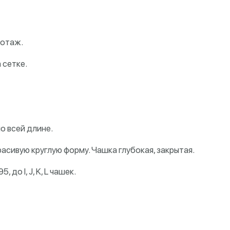
котаж.
 сетке.
о всей длине.
асивую круглую форму. Чашка глубокая, закрытая.
 до I, J, K, L чашек.