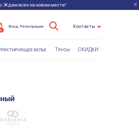
×
во. Ждем всех на новом месте!
Контакты
Вход
Регистрация
0
рректирующее белье
Трусы
СКИДКИ
рный