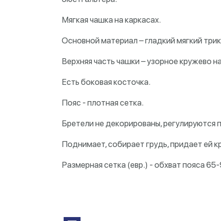
Мягкая чашка на каркасах.
Основной материал – гладкий мягкий три
Верхняя часть чашки – узорное кружево на
Есть боковая косточка.
Пояс - плотная сетка.
Бретели не декорированы, регулируются п
Поднимает, собирает грудь, придает ей кр
Размерная сетка (евр.) - обхват пояса 65-95,