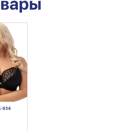
овары
K-934