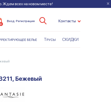
×
во. Ждем всех на новом месте!
Контакты
Вход
Регистрация
0
рректирующее белье
Трусы
СКИДКИ
ежевый
3211, Бежевый