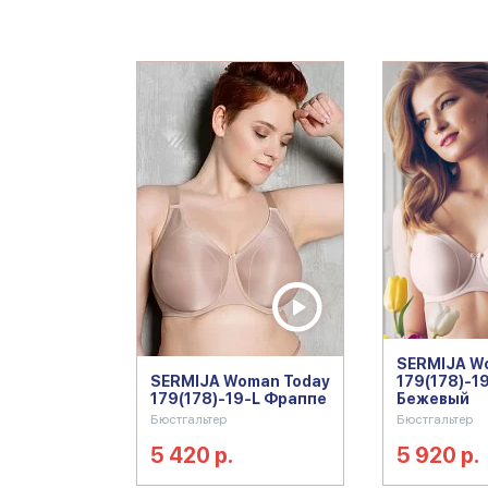
SERMIJA W
SERMIJA Woman Today
179(178)-1
179(178)-19-L Фраппе
Бежевый
Бюстгальтер
Бюстгальтер
5 420 р.
5 920 р.