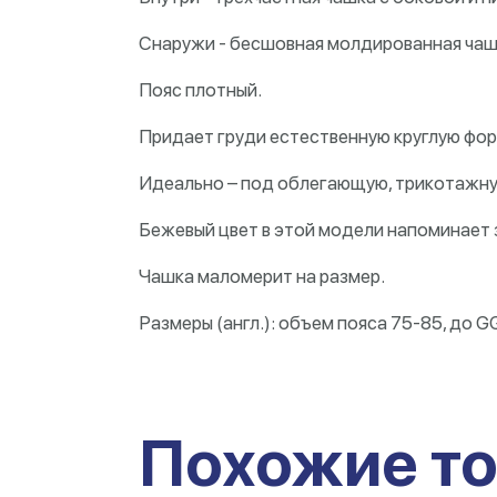
Снаружи - бесшовная молдированная чашк
Пояс плотный.
Придает груди естественную круглую фор
Идеально – под облегающую, трикотажн
Бежевый цвет в этой модели напоминает з
Чашка маломерит на размер.
Размеры (англ.): объем пояса 75-85, до G
Похожие т