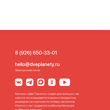
8 (926) 650-33-01
hello@dveplanety.ru
Электронная почта
Магазин «Две Планеты» создан для женщин, чья
красота не укладывается в рамки стандартных
размеров и ассортимента сетевых магазинов.
Именно у нас продается особенное белье для
особенных женщин!