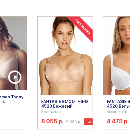
oman Today
9-L
FANTASIE SMOOTHING
FANTASIE 
4520 Бежевый
4520 Белы
Бюстгальтер
Бюстгальтер
8 055 р.
4 475 р.
8 950 р.
-10%