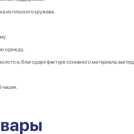
а из плоского кружева.
му.
ую одежду.
олото и, благодаря фактуре основного материала, выгляд
G чашек.
овары