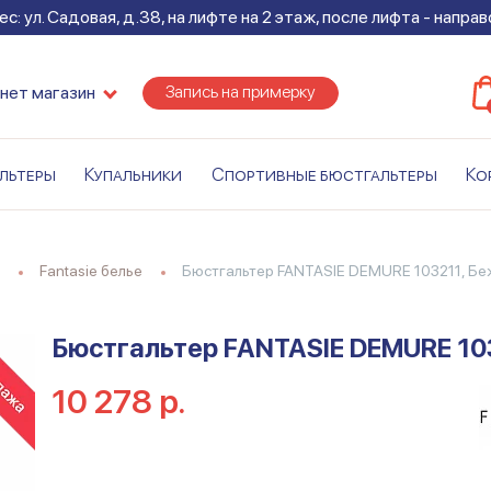
с: ул. Садовая, д.38, на лифте на 2 этаж, после лифта - напра
Запись на примерку
нет магазин
льтеры
Купальники
Спортивные бюстгальтеры
Ко
fantasie белье
Бюстгальтер FANTASIE DEMURE 103211, Б
Бюстгальтер FANTASIE DEMURE 10
10 278 р.