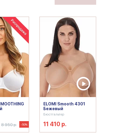
SMOOTHING
ELOMI Smooth 4301
й
Бежевый
Бюстгальтер
11 410 р.
8 950 р.
-50%