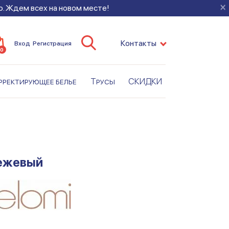
×
во. Ждем всех на новом месте!
Контакты
Вход
Регистрация
0
рректирующее белье
Трусы
СКИДКИ
Бежевый