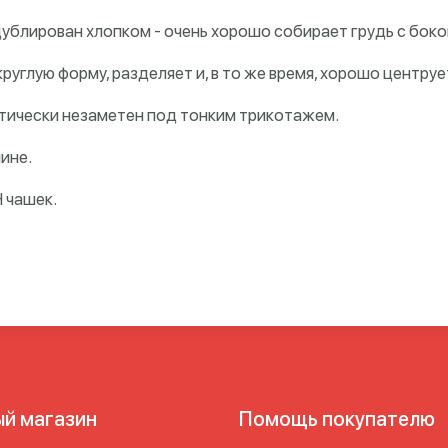
ублирован хлопком - очень хорошо собирает грудь с боко
руглую форму, разделяет и, в то же время, хорошо центруе
ктически незаметен под тонким трикотажем.
ине.
H чашек.
ый магазин
Помощь покупателю