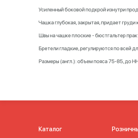
Усиленный боковой подкрой изнутри прод
Чашка глубокая, закрытая, придает груди к
Швы на чашке плоские - бюстгальтер пра
Бретели гладкие, регулируются по всей дл
Размеры (англ.): объем пояса 75-85, до H
Каталог
Розничн