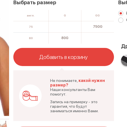
Выбрать размер
Вы
англ.
G
GG
75GG
75
80G
80
Др
Добавить в корзину
Не понимаете,
какой нужен
размер?
Наши консультанты Вам
помогут.
Запись на примерку - это
гарантия, что будут
заниматься именно Вами.