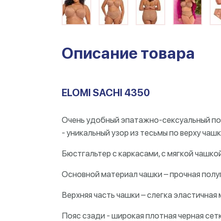
Описание товара
ELOMI SACHI 4350
Очень удобный эпатажно-сексуальный по
- уникальный узор из тесьмы по верху ча
Бюстгальтер с каркасами, с мягкой чашко
Основной материал чашки – прочная полу
Верхняя часть чашки – слегка эластичная
Пояс сзади - широкая плотная черная сетк